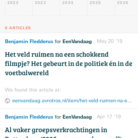
2022
2023
2024
2025
2026
8 ARTICLES
Benjamin Fledderus
EenVandaag
May 20 ’19
for
Het veld ruimen na een schokkend
filmpje? Het gebeurt in de politiek én in de
voetbalwereld
We found this article at:
eenvandaag.avrotros.nl/item/het-veld-ruimen-na-een-schokkend-filmpje-het-gebeurt-in-de-politiek-en-in-de-voetbalwereld/
Benjamin Fledderus
EenVandaag
Apr 17 ’19
for
Al vaker groepsverkrachtingen in