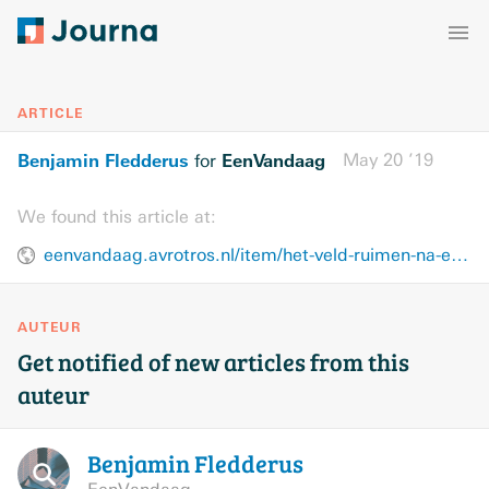
ARTICLE
Benjamin Fledderus
EenVandaag
May 20 ’19
for
We found this article at:
eenvandaag.avrotros.nl/item/het-veld-ruimen-na-een-schokkend-filmpje-het-gebeurt-in-de-politiek-en-in-de-voetbalwereld/
AUTEUR
Get notified of new articles from this
auteur
Benjamin
Fledderus