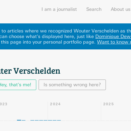
I am a journalist
Search
About us
ks to articles where we recognized Wouter Verschelden as th
can choose what's displayed here
, just like
Dominique Dewi
 this page into your personal portfolio page.
Want to know 
ter Verschelden
Hey, that's me!
Is something wrong here?
023
2024
2025