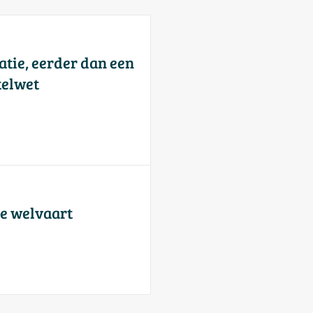
atie, eerder dan een
telwet
se welvaart