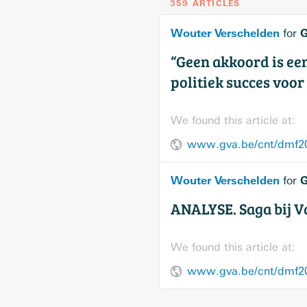
359 ARTICLES
Wouter Verschelden
G
for
“Geen akkoord is ee
politiek succes voor
We found this article at:
www.gva.be/cnt/dmf2
Wouter Verschelden
G
for
ANALYSE. Saga bij V
We found this article at:
www.gva.be/cnt/dmf2