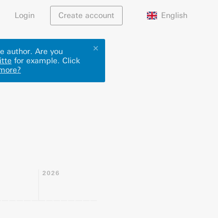
English
Login
Create account
✕
e author. Are you
tte
for example.
Click
more?
2026