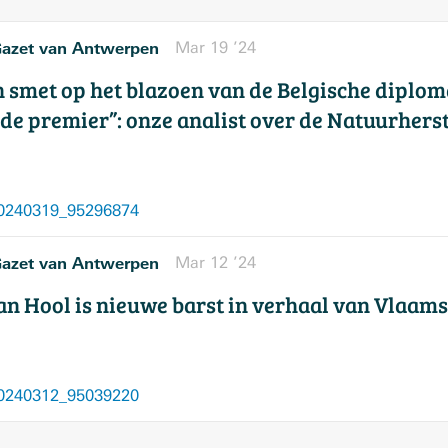
azet van Antwerpen
Mar 19 ’24
n smet op het blazoen van de Belgische diplom
 de premier”: onze analist over de Natuurhers
0240319_95296874
azet van Antwerpen
Mar 12 ’24
an Hool is nieuwe barst in verhaal van Vlaam
0240312_95039220