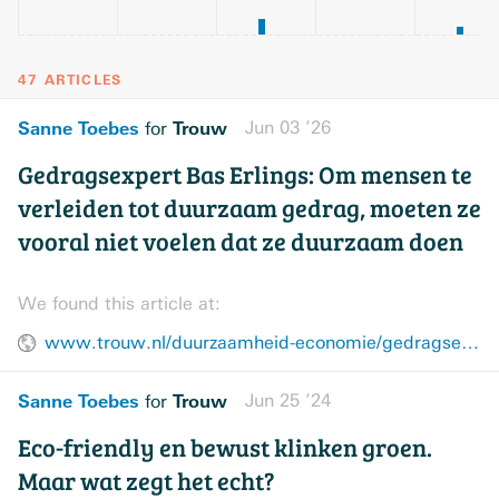
47 ARTICLES
Sanne Toebes
Trouw
Jun 03 ’26
for
Gedragsexpert Bas Erlings: Om mensen te
verleiden tot duurzaam gedrag, moeten ze
vooral niet voelen dat ze duurzaam doen
We found this article at:
www.trouw.nl/duurzaamheid-economie/gedragsexpert-bas-erlings-om-mensen-te-verleiden-tot-duurzaam-gedrag-moeten-ze-vooral-niet-voelen-dat-ze-duurzaam-doen~bcecdc1e/
Sanne Toebes
Trouw
Jun 25 ’24
for
Eco-friendly en bewust klinken groen.
Maar wat zegt het echt?