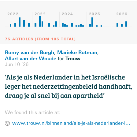
2022
2023
2024
2025
2026
75 ARTICLES
(
FROM
105
TOTAL
)
Romy van der Burgh
Marieke Rotman
,
,
Allart van der Woude
Trouw
for
Jun 10 ’26
‘Als je als Nederlander in het Israëlische
leger het nederzettingenbeleid handhaaft,
draag je al snel bij aan apartheid’
We found this article at:
www.trouw.nl/binnenland/als-je-als-nederlander-in-het-israelische-leger-het-nederzettingenbeleid-handhaaft-draag-je-al-snel-bij-aan-apartheid~b52356aa/