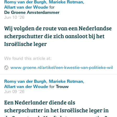
Romy van der Burgh
Marieke Rotman
,
,
Allart van der Woude
for
De Groene Amsterdammer
Jun 10 ’26
Wij volgden de route van een Nederlandse
scherpschutter die zich aansloot bij het
Israëlische leger
We found this article at:
www.groene.nl/artikel/een-kwestie-van-politieke-wil
Romy van der Burgh
Marieke Rotman
,
,
Allart van der Woude
Trouw
for
Jun 09 ’26
Een Nederlander diende als
scherpschutter in het Israëlische leger in