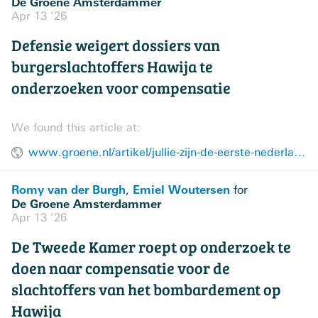
De Groene Amsterdammer
Apr 13 ’26
Defensie weigert dossiers van
burgerslachtoffers Hawija te
onderzoeken voor compensatie
We found this article at:
www.groene.nl/artikel/jullie-zijn-de-eerste-nederlanders-die-hier-ooit-zijn
Romy van der Burgh
Emiel Woutersen
,
for
De Groene Amsterdammer
Apr 13 ’26
De Tweede Kamer roept op onderzoek te
doen naar compensatie voor de
slachtoffers van het bombardement op
Hawija