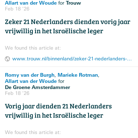
Allart van der Woude
Trouw
for
Feb 18 ’26
Zeker 21 Nederlanders dienden vorig jaar
vrijwillig in het Israëlische leger
We found this article at:
www.trouw.nl/binnenland/zeker-21-nederlanders-dienden-vorig-jaar-vrijwillig-in-het-israelische-leger~b1c4cf87/
Romy van der Burgh
Marieke Rotman
,
,
Allart van der Woude
for
De Groene Amsterdammer
Feb 18 ’26
Vorig jaar dienden 21 Nederlanders
vrijwillig in het Israëlische leger
We found this article at: