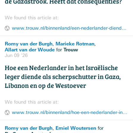
de Gazastrook. Heeft dat consequenties?
We found this article at:
www.trouw.nl/binnenland/een-nederlander-diende-als-scherpschutter-in-het-israelische-leger-in-de-gazastrook-heeft-dat-consequenties~b1cac0ac/
Romy van der Burgh
Marieke Rotman
,
,
Allart van der Woude
Trouw
for
Jun 09 ’26
Hoe een Nederlander in het Israëlische
leger diende als scherpschutter in Gaza,
Libanon en op de Westoever
We found this article at:
www.trouw.nl/binnenland/hoe-een-nederlander-in-het-israelische-leger-diende-als-scherpschutter-in-gaza-libanon-en-op-de-westoever~b464c23e/
Romy van der Burgh
Emiel Woutersen
,
for