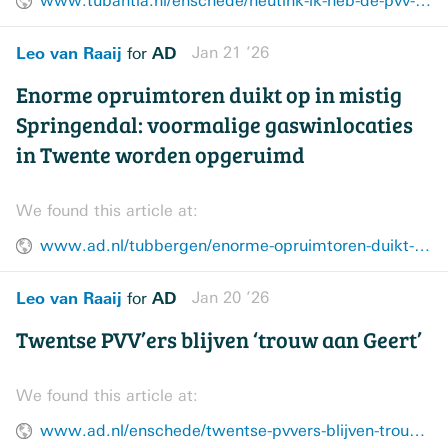
www.tubantia.nl/enschede/heutink-ik-heb-de-pvv-niet-in-de-steek-gelaten-de-pvv-laat-de-kiezer-in-de-steek~a7d0d672/
Leo van Raaij
AD
Jan 21 ’26
for
Enorme opruimtoren duikt op in mistig
Springendal: voormalige gaswinlocaties
in Twente worden opgeruimd
We found this article at:
www.ad.nl/tubbergen/enorme-opruimtoren-duikt-op-in-mistig-springendal-voormalige-gaswinlocaties-in-twente-worden-opgeruimd~ae600d5c/
Leo van Raaij
AD
Jan 20 ’26
for
Twentse PVV’ers blijven ‘trouw aan Geert’
We found this article at:
www.ad.nl/enschede/twentse-pvvers-blijven-trouw-aan-geert~a74a19c2d/