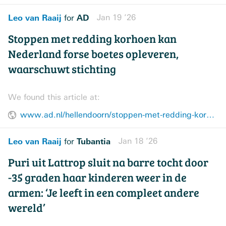
Leo van Raaij
AD
Jan 19 ’26
for
Stoppen met redding korhoen kan
Nederland forse boetes opleveren,
waarschuwt stichting
We found this article at:
www.ad.nl/hellendoorn/stoppen-met-redding-korhoen-kan-nederland-forse-boetes-opleveren-waarschuwt-stichting~acad8439/
Leo van Raaij
Tubantia
Jan 18 ’26
for
Puri uit Lattrop sluit na barre tocht door
-35 graden haar kinderen weer in de
armen: ‘Je leeft in een compleet andere
wereld’