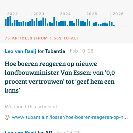
2022
2023
2024
2025
2026
75 ARTICLES
(
FROM
1.563
TOTAL
)
Leo van Raaij
Tubantia
Feb 10 ’26
for
Hoe boeren reageren op nieuwe
landbouwminister Van Essen: van ‘0,0
procent vertrouwen’ tot ‘geef hem een
kans’
We found this article at:
www.tubantia.nl/losser/hoe-boeren-reageren-op-nieuwe-landbouwminister-van-essen-van-0-0-procent-vertrouwen-tot-geef-hem-een-kans~a7709eac/
Leo van Raaij
AD
Feb 09 ’26
for