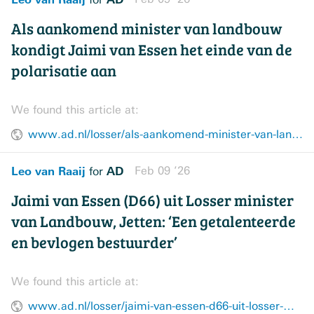
Als aankomend minister van landbouw
kondigt Jaimi van Essen het einde van de
polarisatie aan
We found this article at:
www.ad.nl/losser/als-aankomend-minister-van-landbouw-kondigt-jaimi-van-essen-het-einde-van-de-polarisatie-aan~acaeb0adb/
Leo van Raaij
AD
Feb 09 ’26
for
Jaimi van Essen (D66) uit Losser minister
van Landbouw, Jetten: ‘Een getalenteerde
en bevlogen bestuurder’
We found this article at:
www.ad.nl/losser/jaimi-van-essen-d66-uit-losser-minister-van-landbouw-jetten-een-getalenteerde-en-bevlogen-bestuurder~a3ea6123/