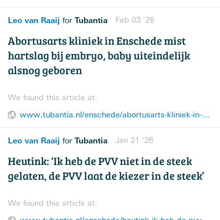
Leo van Raaij
Tubantia
Feb 03 ’26
for
Abortusarts kliniek in Enschede mist
hartslag bij embryo, baby uiteindelijk
alsnog geboren
We found this article at:
www.tubantia.nl/enschede/abortusarts-kliniek-in-enschede-mist-hartslag-bij-embryo-baby-uiteindelijk-alsnog-geboren~a9cd356a/
Leo van Raaij
Tubantia
Jan 21 ’26
for
Heutink: ‘Ik heb de PVV niet in de steek
gelaten, de PVV laat de kiezer in de steek’
We found this article at: