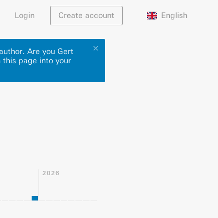
English
Login
Create account
✕
author. Are you Gert
 this page into your
2026