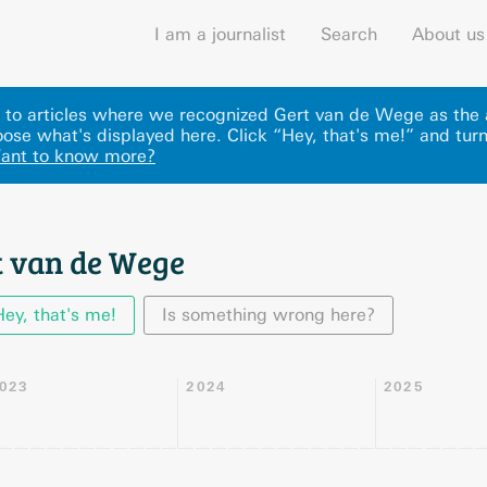
I am a journalist
Search
About us
ks to articles where we recognized Gert van de Wege as the 
ose what's displayed here
.
Click “Hey, that's me!” and turn
ant to know more?
t van de Wege
Hey, that's me!
Is something wrong here?
023
2024
2025