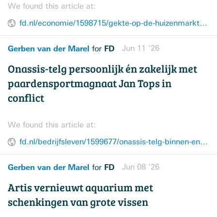
We found this article at:
fd.nl/economie/1598715/gekte-op-de-huizenmarkt-gaat-voorbij-aan-het-duurste-segment
Gerben van der Marel
FD
Jun 11 ’26
for
Onassis-telg persoonlijk én zakelijk met
paardensportmagnaat Jan Tops in
conflict
We found this article at:
fd.nl/bedrijfsleven/1599677/onassis-telg-binnen-en-buiten-bedrijf-in-conflict-met-paardensportmagnaat-jan-tops
Gerben van der Marel
FD
Jun 08 ’26
for
Artis vernieuwt aquarium met
schenkingen van grote vissen