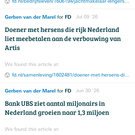
fd.nl/bedrijfsleven/1606194/jachtmakelaar-lengers-yachts-uit-muiden-failliet
Gerben van der Marel
FD
Jul 09 ’26
for
Doener met hersens die rijk Nederland
liet meebetalen aan de verbouwing van
Artis
We found this article at:
fd.nl/samenleving/1602481/doener-met-hersens-die-rijk-nederland-liet-meebetalen-aan-de-verbouwing-van-artis
Gerben van der Marel
FD
Jun 30 ’26
for
Bank UBS ziet aantal miljonairs in
Nederland groeien naar 1,3 miljoen
We found this article at: