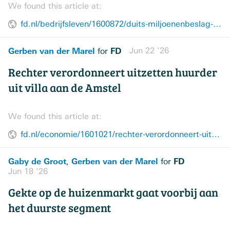
We found this article at:
fd.nl/bedrijfsleven/1600872/duits-miljoenenbeslag-op-vastgoed-van-rotterdamse-havenmagnaat-peter-goedvolk
Gerben van der Marel
FD
Jun 22 ’26
for
Rechter verordonneert uitzetten huurder
uit villa aan de Amstel
We found this article at:
fd.nl/economie/1601021/rechter-verordonneert-uitzetten-huurder-uit-villa-aan-de-amstel
Gaby de Groot
Gerben van der Marel
FD
,
for
Jun 18 ’26
Gekte op de huizenmarkt gaat voorbij aan
het duurste segment