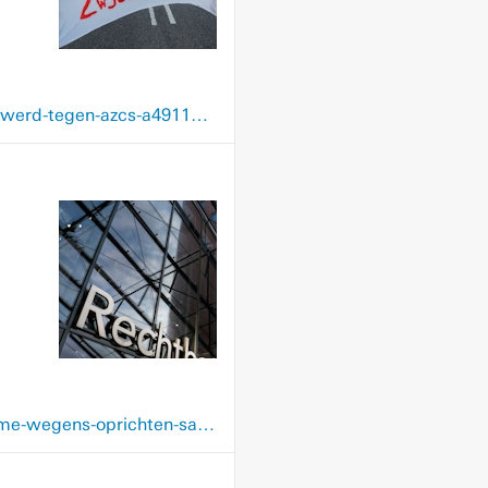
www.nrc.nl/nieuws/2025/12/05/hoe-een-vermeende-misbruikzaak-uit-uden-munitie-werd-tegen-azcs-a4911764
www.nrc.nl/nieuws/2025/10/22/nederlander-25-uit-eindhoven-verdacht-van-terrorisme-wegens-oprichten-sadistisch-onlinenetwerk-gericht-op-geweld-a4910359