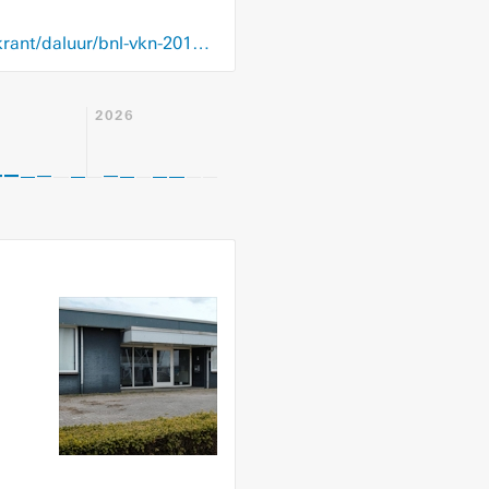
blendle.com/i/de-volkskrant/daluur/bnl-vkn-20191112-11494963
2026