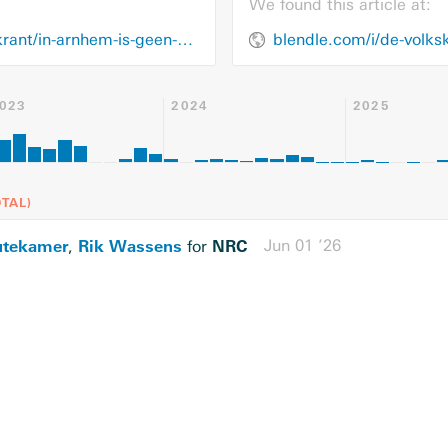
We found this article at:
blendle.com/i/de-volkskrant/in-arnhem-is-geen-discriminatie-of-in-elk-geval-geen-rapport/bnl-vkn-20210224-12686127
023
2024
2025
TAL
)
utekamer
Rik Wassens
NRC
Jun 01 ’26
,
for