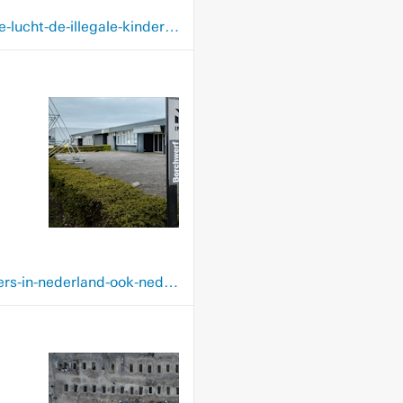
www.nrc.nl/nieuws/2026/06/01/totaal-niet-waterdicht-motherless-com-is-weer-in-de-lucht-de-illegale-kinderporno-ook-a4928738
www.nrc.nl/nieuws/2026/05/07/website-voor-extreme-drogeerporno-draait-op-servers-in-nederland-ook-nederlandse-mannen-delen-er-beelden-van-seks-met-bewusteloze-vrouwen-a4926989