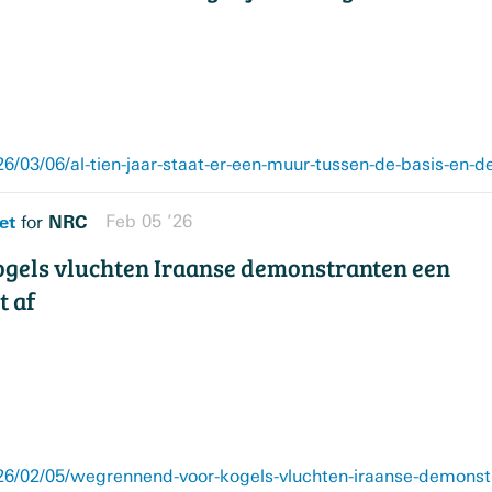
et
NRC
Feb 05 ’26
for
gels vluchten Iraanse demonstranten een
t af