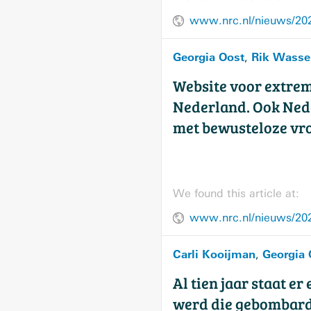
Georgia Oost
Rik Wasse
,
Website voor extrem
Nederland. Ook Ned
met bewusteloze v
We found this article at:
Carli Kooijman
Georgia 
,
Al tien jaar staat e
werd die gebombarde