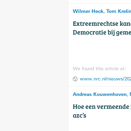
Wilmer Heck
Tom Kreli
,
Extreemrechtse kand
Democratie bij gem
We found this article at:
www.nrc.nl/nieuws/202
Andreas Kouwenhoven
,
Hoe een vermeende 
azc’s