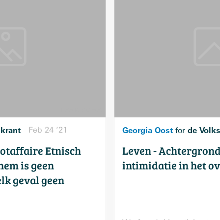
skrant
Feb 24 ’21
Georgia Oost
de Volk
for
otaffaire Etnisch
Leven - Achtergrond
hem is geen
intimidatie in het o
elk geval geen