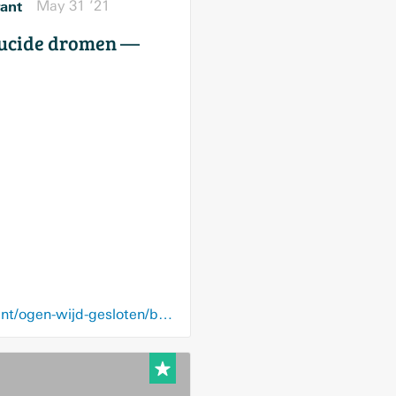
rant
May 31 ’21
lucide dromen —
blendle.com/i/de-volkskrant/ogen-wijd-gesloten/bnl-vkn-20210531-12898884