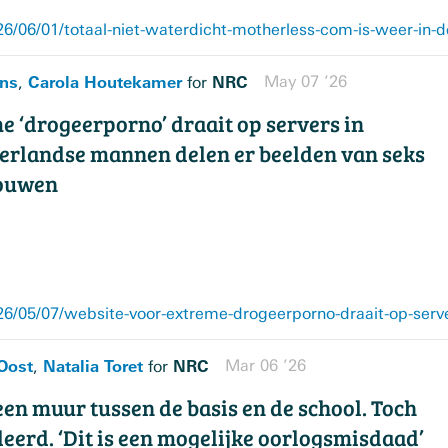
ns
Carola Houtekamer
NRC
May 07 ’26
,
for
e ‘drogeerporno’ draait op servers in
erlandse mannen delen er beelden van seks
rouwen
Oost
Natalia Toret
NRC
Mar 06 ’26
,
for
r een muur tussen de basis en de school. Toch
erd. ‘Dit is een mogelijke oorlogsmisdaad’