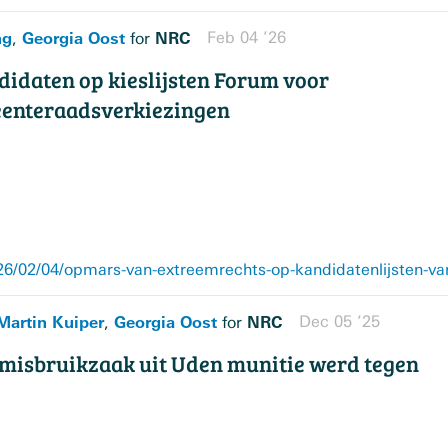
ng
Georgia Oost
NRC
Feb 04 ’26
,
for
idaten op kieslijsten Forum voor
eenteraadsverkiezingen
6/02/04/opmars-van-extreemrechts-op-kandidatenlijsten-va
Martin Kuiper
Georgia Oost
NRC
Dec 05 ’25
,
for
misbruikzaak uit Uden munitie werd tegen