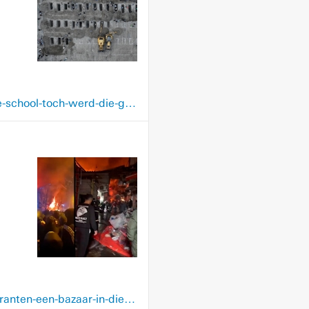
www.nrc.nl/nieuws/2026/03/06/al-tien-jaar-staat-er-een-muur-tussen-de-basis-en-de-school-toch-werd-die-gebombardeerd-dit-is-een-mogelijke-oorlogsmisdaad-a4922218
www.nrc.nl/nieuws/2026/02/05/wegrennend-voor-kogels-vluchten-iraanse-demonstranten-een-bazaar-in-die-brandt-af-a4918977