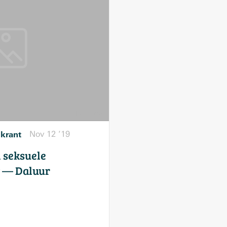
skrant
Nov 12 ’19
 seksuele
v — Daluur