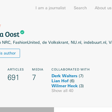
I am a journalist
Search
About us
T
ia
Oost
n NRC, FashionUnited, de Volkskrant, NU.nl, indebuurt.nl,
is author
ARTICLES
MEDIA
COLLABORATED WITH
691
7
Derk Walters
(
7
)
Lian Hof
(
6
)
Wilmer Heck
(
3
)
Show all
40