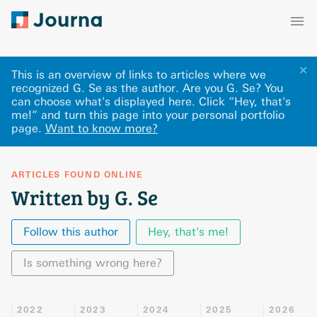
✕
This is an overview of links to articles where we
recognized G. Se as the author. Are you G. Se? You
can choose what's displayed here
.
Click “Hey, that's
me!” and turn this page into your personal portfolio
page.
Want to know more?
ARTICLES FOUND ONLINE
Written by G. Se
Follow this author
Hey, that's me!
Is something wrong here?
2022
2023
2024
2025
2026