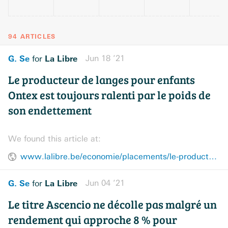
94 ARTICLES
G. Se
La Libre
Jun 18 ’21
for
Le producteur de langes pour enfants
Ontex est toujours ralenti par le poids de
son endettement
We found this article at:
www.lalibre.be/economie/placements/le-producteur-de-langes-pour-enfants-ontex-est-toujours-ralenti-par-le-poids-de-son-endettement-60ccd3e77b50a6318dd9ebea
G. Se
La Libre
Jun 04 ’21
for
Le titre Ascencio ne décolle pas malgré un
rendement qui approche 8 % pour