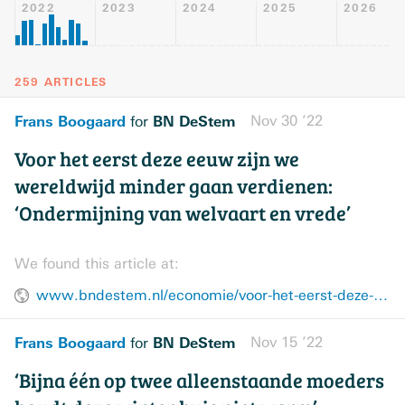
2022
2023
2024
2025
2026
259 ARTICLES
Frans Boogaard
BN DeStem
Nov 30 ’22
for
Voor het eerst deze eeuw zijn we
wereldwijd minder gaan verdienen:
‘Ondermijning van welvaart en vrede’
We found this article at:
www.bndestem.nl/economie/voor-het-eerst-deze-eeuw-zijn-we-wereldwijd-minder-gaan-verdienen-ondermijning-van-welvaart-en-vrede~ae6a9cb5/
Frans Boogaard
BN DeStem
Nov 15 ’22
for
‘Bijna één op twee alleenstaande moeders