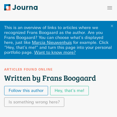
✕
This is an overview of links to articles where we
recognized Frans Boogaard as the author. Are you
Frans Boogaard? You can choose what's displayed
here
, just like
Marcia Nieuwenhuis
for example.
Click
“Hey, that's me!” and turn this page into your personal
portfolio page.
Want to know more?
ARTICLES FOUND ONLINE
Written by Frans Boogaard
Follow this author
Hey, that's me!
Is something wrong here?