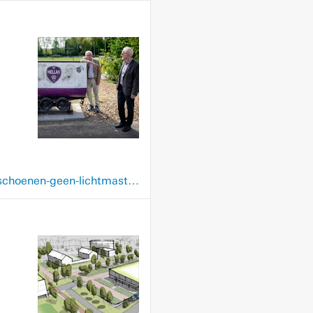
www.limburger.nl/regio/voerendaal/koeienvlaaien-spreiden-gebreide-keepershandschoenen-geen-lichtmasten-drie-broers-zijn-70-jaar-lid-van-vv-hellas-en-zagen-amateurvoetbal-veranderen/149725118.html