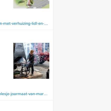
www.limburger.nl/regio/heerlen/plannen-voor-herontwikkeling-molenberg-in-heerlen-met-verhuizing-lidl-en-honderd-nieuwe-woningen/149160814.html
www.limburger.nl/regio/heerlen/koopjesjagers-en-sfeerproevers-genieten-op-dr-heelesje-joarmaat-van-marktkooplui-die-eigenlijk-vooral-entertainer-zijn/148621370.html