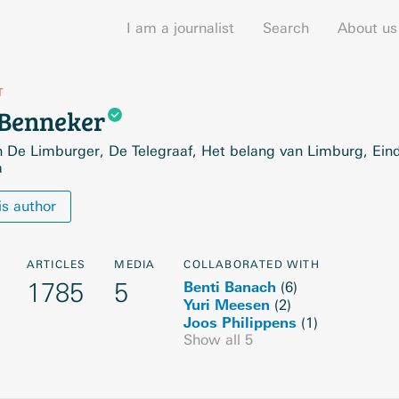
I am a journalist
Search
About us
T
Benneker
n De Limburger, De Telegraaf, Het belang van Limburg, Ei
a
is author
ARTICLES
MEDIA
COLLABORATED WITH
1785
5
Benti Banach
(
6
)
Yuri Meesen
(
2
)
Joos Philippens
(
1
)
Show all
5