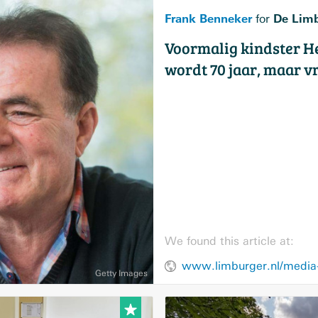
Frank Benneker
De Limb
for
Voormalig kindster He
wordt 70 jaar, maar vr
We found this article at: