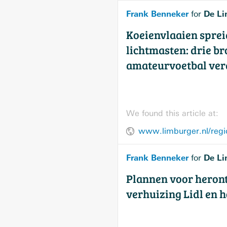
Frank Benneker
De Li
for
Koeienvlaaien spre
lichtmasten: drie br
amateurvoetbal ve
We found this article at:
Frank Benneker
De Li
for
Plannen voor heron
verhuizing Lidl en