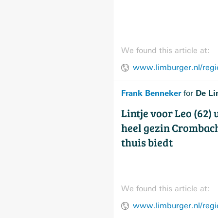
We found this article at:
Frank Benneker
De Li
for
Lintje voor Leo (62) 
heel gezin Crombach
thuis biedt
We found this article at: