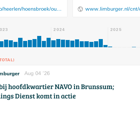
www.limburger.nl/regio/heerlen/hoensbroek/ouders-van-ernstig-ziek-meisje-3-uit-hoensbroek-dagen-maastricht-umc-voor-de-rechter-mag-ziekenhuis-de-behandeling-stoppen/71366771.html
www.limburger.nl/cnt
023
2024
2025
TOTAL
)
mburger
Aug 04 ’26
’ bij hoofdkwartier NAVO in Brunssum;
ngs Dienst komt in actie