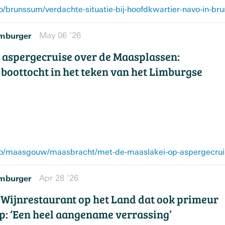
mburger
May 06 ’26
 aspergecruise over de Maasplassen:
boottocht in het teken van het Limburgse
mburger
Apr 28 ’26
 Wijnrestaurant op het Land dat ook primeur
op: ‘Een heel aangename verrassing’