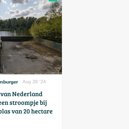
mburger
Aug 28 ’24
 van Nederland
 een stroompje bij
las van 20 hectare