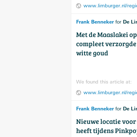
Frank Benneker
De Li
for
Met de Maaslakei op
compleet verzorgde 
witte goud
We found this article at:
Frank Benneker
De Li
for
Nieuwe locatie voor
heeft tijdens Pinkp