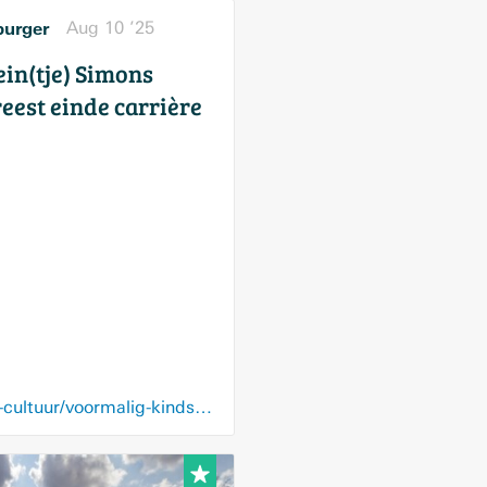
urger
Aug 10 ’25
in(tje) Simons
eest einde carrière
www.limburger.nl/media-cultuur/voormalig-kindster-heintje-simons-wordt-70-jaar-maar-vreest-einde-carriere-ik-hoop-op-betere-gehoorapparaten-misschien-met-ai/81783474.html