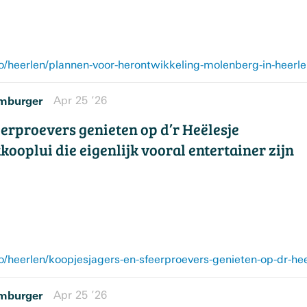
mburger
Apr 25 ’26
eerproevers genieten op d’r Heëlesje
ooplui die eigenlijk vooral entertainer zijn
mburger
Apr 25 ’26