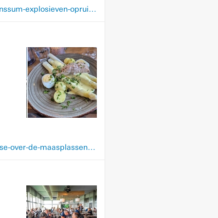
www.limburger.nl/regio/brunssum/verdachte-situatie-bij-hoofdkwartier-navo-in-brunssum-explosieven-opruimings-dienst-komt-in-actie/159575023.html
www.limburger.nl/regio/maasgouw/maasbracht/met-de-maaslakei-op-aspergecruise-over-de-maasplassen-compleet-verzorgde-boottocht-in-het-teken-van-het-limburgse-witte-goud/151048823.html