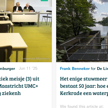
mburger
Jun 11 ’25
Frank Benneker
De Li
for
iek meisje (3) uit
Het enige stuwmeer
Maastricht UMC+
bestaat 50 jaar: hoe
g ziekenh
Kerkrade een waterp
We found this article at: