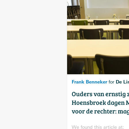
Frank Benneker
De Li
for
Ouders van ernstig z
Hoensbroek dagen 
voor de rechter: ma
We found this article at: