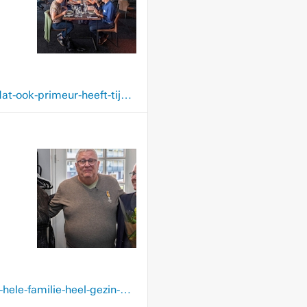
www.limburger.nl/regio/landgraaf/nieuwe-locatie-voor-wijnrestaurant-op-het-land-dat-ook-primeur-heeft-tijdens-pinkpop-een-heel-aangename-verrassing/150052115.html
www.limburger.nl/regio/kerkrade/lintje-voor-leo-62-uit-kerkrade-is-eigenlijk-voor-de-hele-familie-heel-gezin-crombach-werkt-in-credohuis-dat-dakloze-jongeren-een-thuis-biedt/149776471.html