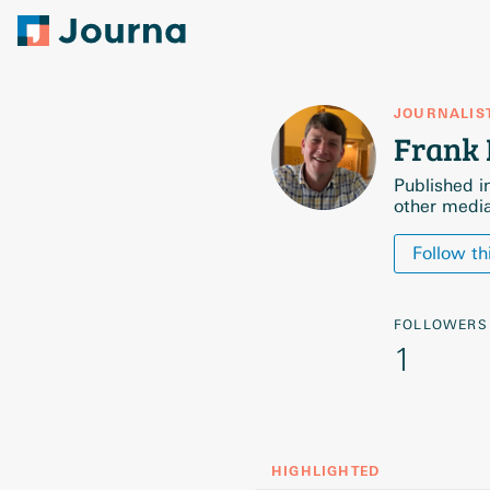
JOURNALIS
Frank
Published i
other medi
Follow th
FOLLOWERS
1
HIGHLIGHTED