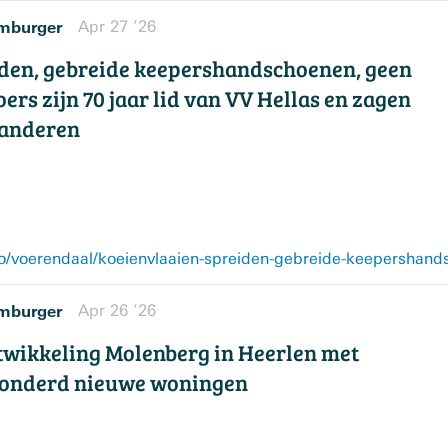
mburger
Apr 27 ’26
iden, gebreide keepershandschoenen, geen
oers zijn 70 jaar lid van VV Hellas en zagen
randeren
mburger
Apr 26 ’26
twikkeling Molenberg in Heerlen met
 honderd nieuwe woningen