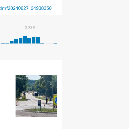
/dmf20240827_94938350
2026