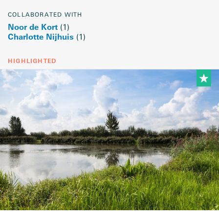
COLLABORATED WITH
Noor de Kort
(
1
)
Charlotte Nijhuis
(
1
)
HIGHLIGHTED