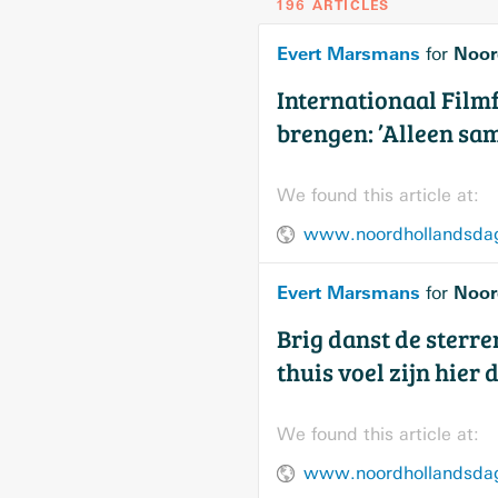
196 ARTICLES
Evert Marsmans
Noor
for
Internationaal Film
brengen: ’Alleen sa
We found this article at:
Evert Marsmans
Noor
for
Brig danst de sterr
thuis voel zijn hier
We found this article at: