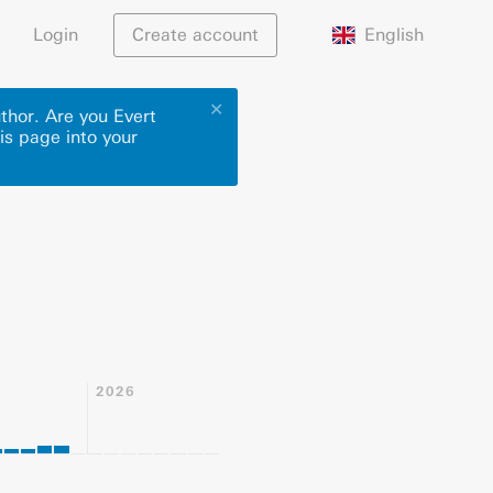
English
Login
Create account
✕
thor. Are you Evert
is page into your
2026