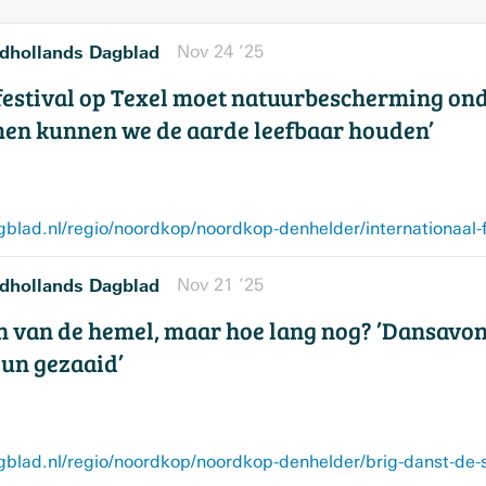
dhollands Dagblad
Nov 24 ’25
festival op Texel moet natuurbescherming on
men kunnen we de aarde leefbaar houden’
dhollands Dagblad
Nov 21 ’25
en van de hemel, maar hoe lang nog? ’Dansav
 dun gezaaid’