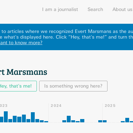
I am a journalist
Search
About us
ks to articles where we recognized Evert Marsmans as the au
 what's displayed here
.
Click “Hey, that's me!” and turn th
ant to know more?
ert Marsmans
Hey, that's me!
Is something wrong here?
023
2024
2025