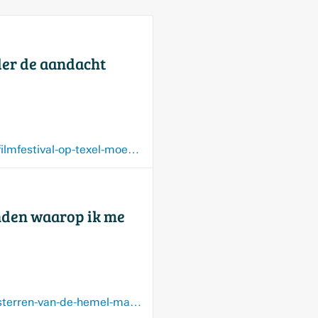
der de aandacht
www.noordhollandsdagblad.nl/regio/noordkop/noordkop-denhelder/internationaal-filmfestival-op-texel-moet-natuurbescherming-onder-de-aandacht-brengen-alleen-samen-kunnen-we-de-aarde-leefbaar-houden/106450554.html
onden waarop ik me
www.noordhollandsdagblad.nl/regio/noordkop/noordkop-denhelder/brig-danst-de-sterren-van-de-hemel-maar-hoe-lang-nog-dansavonden-waarop-ik-me-thuis-voel-zijn-hier-dun-gezaaid/106698644.html