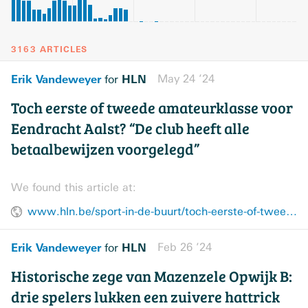
3163 ARTICLES
Erik Vandeweyer
HLN
May 24 ’24
for
Toch eerste of tweede amateurklasse voor
Eendracht Aalst? “De club heeft alle
betaalbewijzen voorgelegd”
We found this article at:
www.hln.be/sport-in-de-buurt/toch-eerste-of-tweede-amateurklasse-voor-eendracht-aalst-de-club-heeft-alle-betaalbewijzen-voorgelegd~a9d9585b/
Erik Vandeweyer
HLN
Feb 26 ’24
for
Historische zege van Mazenzele Opwijk B:
drie spelers lukken een zuivere hattrick