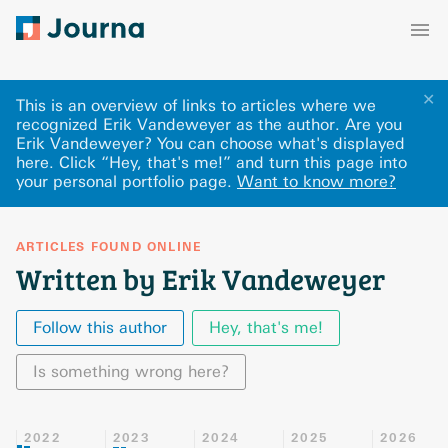
✕
This is an overview of links to articles where we
recognized Erik Vandeweyer as the author. Are you
Erik Vandeweyer? You can choose what's displayed
here
.
Click “Hey, that's me!” and turn this page into
your personal portfolio page.
Want to know more?
ARTICLES FOUND ONLINE
Written by Erik Vandeweyer
Follow this author
Hey, that's me!
Is something wrong here?
2022
2023
2024
2025
2026