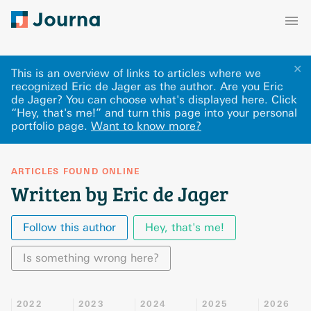
✕
This is an overview of links to articles where we
recognized Eric de Jager as the author. Are you Eric
de Jager? You can choose what's displayed here
.
Click
“Hey, that's me!” and turn this page into your personal
portfolio page.
Want to know more?
ARTICLES FOUND ONLINE
Written by Eric de Jager
Follow this author
Hey, that's me!
Is something wrong here?
2022
2023
2024
2025
2026