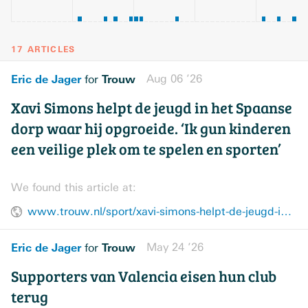
17 ARTICLES
Eric de Jager
Trouw
Aug 06 ’26
for
Xavi Simons helpt de jeugd in het Spaanse
dorp waar hij opgroeide. ‘Ik gun kinderen
een veilige plek om te spelen en sporten’
We found this article at:
www.trouw.nl/sport/xavi-simons-helpt-de-jeugd-in-het-spaanse-dorp-waar-hij-opgroeide-ik-gun-kinderen-een-veilige-plek-om-te-spelen-en-sporten~b5b94209/
Eric de Jager
Trouw
May 24 ’26
for
Supporters van Valencia eisen hun club
terug