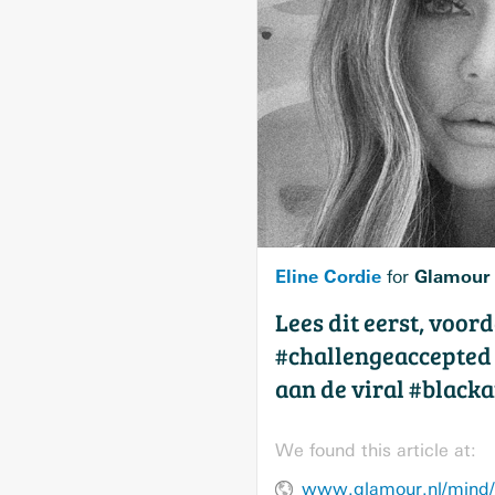
Eline Cordie
Glamour
for
Lees dit eerst, voord
#challengeaccepted
aan de viral #black
We found this article at: