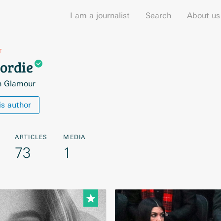
I am a journalist
Search
About us
T
ordie
n Glamour
is author
ARTICLES
MEDIA
73
1