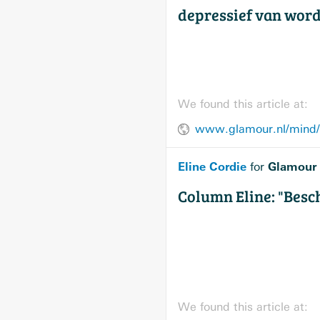
depressief van wor
We found this article at:
www.glamour.nl/mind/p
Eline Cordie
Glamour
for
Column Eline: "Besch
We found this article at: