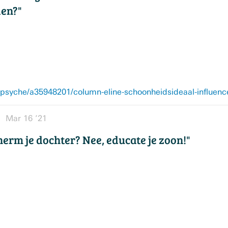
den?"
syche/a35948201/column-eline-schoonheidsideaal-influenc
Mar 16 ’21
erm je dochter? Nee, educate je zoon!"