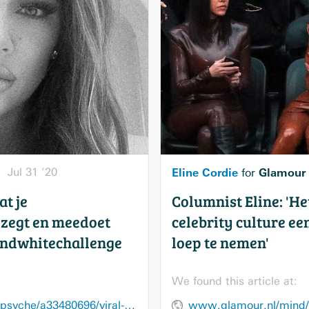
Jul 31 ’20
Eline Cordie
Glamour
for
at je
Columnist Eline: 'He
 zegt en meedoet
celebrity culture ee
andwhitechallenge
loep te nemen'
We found this article at:
www.glamour.nl/mind/psyche/a33480696/viral-blackandwhitechallenge-instagram-femicide-turkije/