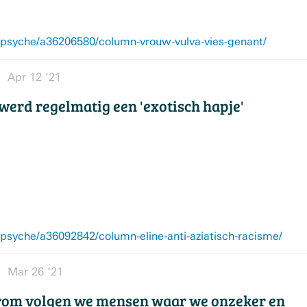
syche/a36206580/column-vrouw-vulva-vies-genant/
Apr 12 ’21
 werd regelmatig een 'exotisch hapje'
syche/a36092842/column-eline-anti-aziatisch-racisme/
Mar 26 ’21
rom volgen we mensen waar we onzeker en