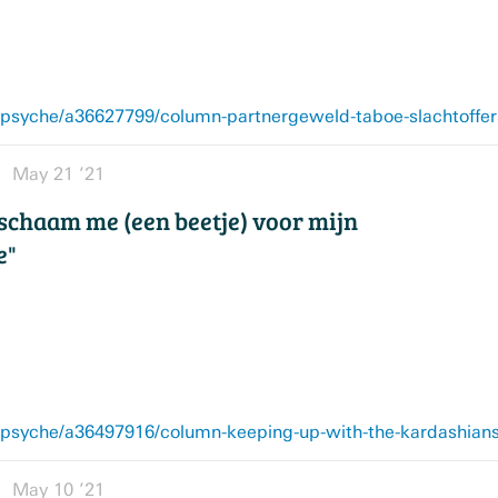
syche/a36627799/column-partnergeweld-taboe-slachtoffer
May 21 ’21
 schaam me (een beetje) voor mijn
e"
syche/a36497916/column-keeping-up-with-the-kardashians-
May 10 ’21