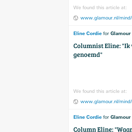
We found this article at:
www.glamour.nl/mind/p
Eline Cordie
Glamour
for
Columnist Eline: "Ik
genoemd"
We found this article at:
www.glamour.nl/mind/p
Eline Cordie
Glamour
for
Column Eline: "Waa