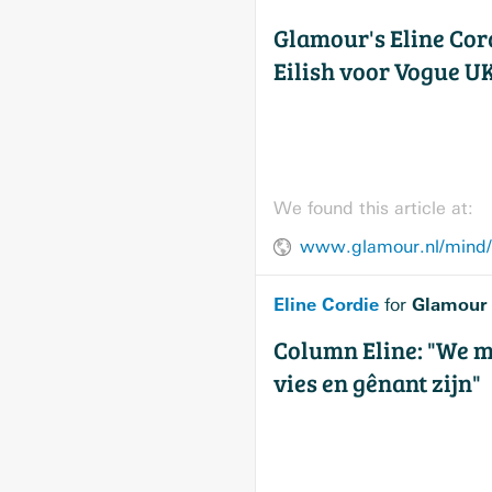
Glamour's Eline Cordi
Eilish voor Vogue U
We found this article at:
www.glamour.nl/mind/ps
Eline Cordie
Glamour
for
Column Eline: "We m
vies en gênant zijn"