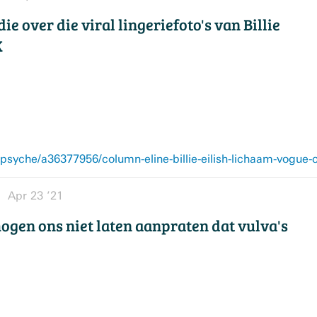
e over die viral lingeriefoto's van Billie
K
yche/a36377956/column-eline-billie-eilish-lichaam-vogue-c
Apr 23 ’21
ogen ons niet laten aanpraten dat vulva's