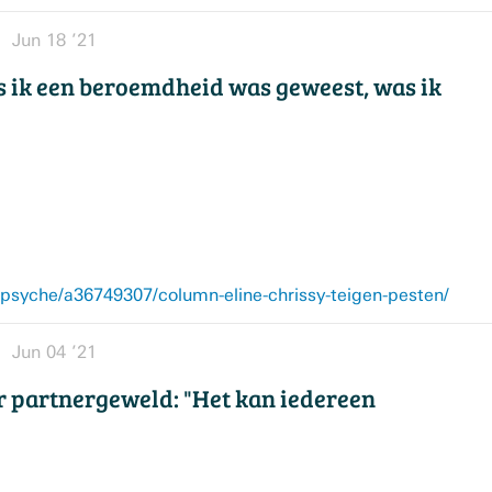
Jun 18 ’21
ls ik een beroemdheid was geweest, was ik
syche/a36749307/column-eline-chrissy-teigen-pesten/
Jun 04 ’21
r partnergeweld: "Het kan iedereen