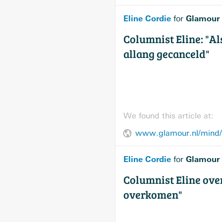
Eline Cordie
Glamour
for
Columnist Eline: "A
allang gecanceld"
We found this article at:
www.glamour.nl/mind/p
Eline Cordie
Glamour
for
Columnist Eline ove
overkomen"