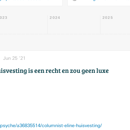
023
2024
2025
Jun 25 ’21
isvesting is een recht en zou geen luxe
syche/a36835514/columnist-eline-huisvesting/