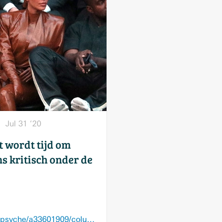
Jul 31 ’20
t wordt tijd om
ns kritisch onder de
www.glamour.nl/mind/psyche/a33601909/columnist-eline-beroemde-mensen-celebrity-opinie/