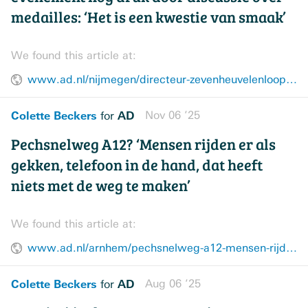
medailles: ‘Het is een kwestie van smaak’
We found this article at:
www.ad.nl/nijmegen/directeur-zevenheuvelenloop-ook-na-evenement-nog-druk-door-discussie-over-medailles-het-is-een-kwestie-van-smaak~a181db0e/
Colette Beckers
AD
Nov 06 ’25
for
Pechsnelweg A12? ‘Mensen rijden er als
gekken, telefoon in de hand, dat heeft
niets met de weg te maken’
We found this article at:
www.ad.nl/arnhem/pechsnelweg-a12-mensen-rijden-er-als-gekken-telefoon-in-de-hand-dat-heeft-niets-met-de-weg-te-maken~a835e7ce/
Colette Beckers
AD
Aug 06 ’25
for