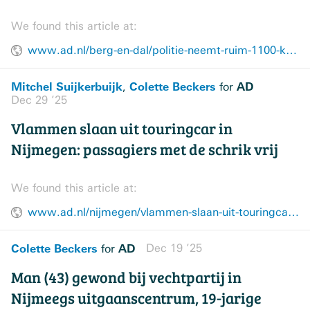
We found this article at:
www.ad.nl/berg-en-dal/politie-neemt-ruim-1100-kilo-vuurwerk-in-beslag-op-duitse-grens~aeca54ab/
Mitchel Suijkerbuijk
Colette Beckers
AD
,
for
Dec 29 ’25
Vlammen slaan uit touringcar in
Nijmegen: passagiers met de schrik vrij
We found this article at:
www.ad.nl/nijmegen/vlammen-slaan-uit-touringcar-in-nijmegen-passagiers-met-de-schrik-vrij~a7be1e7c/
Colette Beckers
AD
Dec 19 ’25
for
Man (43) gewond bij vechtpartij in
Nijmeegs uitgaanscentrum, 19-jarige