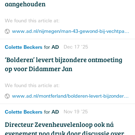
aangehouden
We found this article at:
www.ad.nl/nijmegen/man-43-gewond-bij-vechtpartij-in-nijmeegs-uitgaanscentrum-19-jarige-aangehouden~a6669e55/
Colette Beckers
AD
Dec 17 ’25
for
‘Bolderen’ levert bijzondere ontmoeting
op voor Didammer Jan
We found this article at:
www.ad.nl/montferland/bolderen-levert-bijzondere-ontmoeting-op-voor-didammer-jan~a024dad6/
Colette Beckers
AD
Nov 19 ’25
for
Directeur Zevenheuvelenloop ook ná
evenement nog druk door discussie over