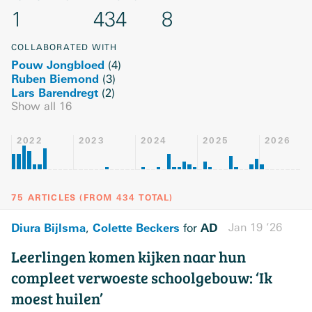
1
434
8
COLLABORATED WITH
Pouw Jongbloed
(
4
)
Ruben Biemond
(
3
)
Lars Barendregt
(
2
)
Show all
16
2022
2023
2024
2025
2026
75 ARTICLES
(
FROM
434
TOTAL
)
Diura Bijlsma
Colette Beckers
AD
Jan 19 ’26
,
for
Leerlingen komen kijken naar hun
compleet verwoeste schoolgebouw: ‘Ik
moest huilen’