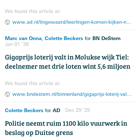
We found this article at:
www.ad.nl/lingewaard/leerlingen-komen-kijken-naar-hun-compleet-verwoeste-schoolgebouw-ik-moest-huilen~a6e6a55c/
Marc van Onna
Colette Beckers
BN DeStem
,
for
Jan 01 ’26
Gigaprijs loterij valt in Molukse wijk Tiel:
deelnemer met drie loten wint 5,6 miljoen
We found this article at:
www.bndestem.nl/binnenland/gigaprijs-loterij-valt-in-molukse-wijk-tiel-deelnemer-met-drie-loten-wint-5-6-miljoen~aa0087db/
Colette Beckers
AD
Dec 29 ’25
for
Politie neemt ruim 1100 kilo vuurwerk in
beslag op Duitse grens