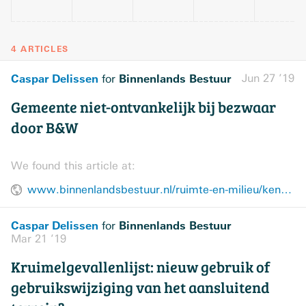
4 ARTICLES
Caspar Delissen
Binnenlands Bestuur
Jun 27 ’19
for
Gemeente niet-ontvankelijk bij bezwaar
door B&W
We found this article at:
www.binnenlandsbestuur.nl/ruimte-en-milieu/kennispartners/hekkelman-advocaten-notarissen/gemeente-niet-ontvankelijk-bij-bezwaar-door-b-w.9991649.lynkx
Caspar Delissen
Binnenlands Bestuur
for
Mar 21 ’19
Kruimelgevallenlijst: nieuw gebruik of
gebruikswijziging van het aansluitend