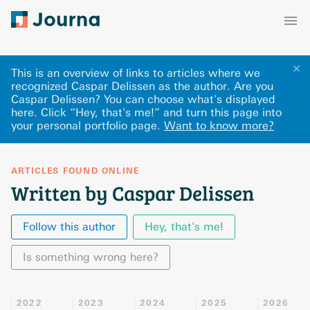
✕
This is an overview of links to articles where we
recognized Caspar Delissen as the author. Are you
Caspar Delissen? You can choose what's displayed
here
.
Click “Hey, that's me!” and turn this page into
your personal portfolio page.
Want to know more?
ARTICLES FOUND ONLINE
Written by Caspar Delissen
Follow this author
Hey, that's me!
Is something wrong here?
2022
2023
2024
2025
2026