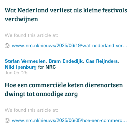
Wat Nederland verliest als kleine festivals
verdwijnen
We found this article at:
www.nrc.nl/nieuws/2025/06/19/wat-nederland-verliest-als-kleine-festivals-verdwijnen-a4897527
Stefan Vermeulen
Bram Endedijk
Cas Reijnders
,
,
,
Niki Ipenburg
NRC
for
Jun 05 ’25
Hoe een commerciële keten dierenartsen
dwingt tot onnodige zorg
We found this article at:
www.nrc.nl/nieuws/2025/06/05/hoe-een-commerciele-keten-dierenartsen-dwingt-tot-onnodige-zorg-a4895868