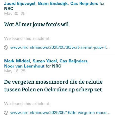
Juurd Eijsvogel
Bram Endedijk
Cas Reijnders
,
,
for
NRC
May 30 ’25
Wat AI met jouw foto's wil
We found this article at:
www.nrc.nl/nieuws/2025/05/30/wat-ai-met-jouw-fotos-wil-a4895074
Mark Middel
Suzan Yücel
Cas Reijnders
,
,
,
Noor van Leemhout
NRC
for
May 16 ’25
De vergeten massamoord die de relatie
tussen Polen en Oekraïne op scherp zet
We found this article at:
www.nrc.nl/nieuws/2025/05/16/de-vergeten-massamoord-die-de-relatie-tussen-polen-en-oekraine-op-scherp-zet-a4893502