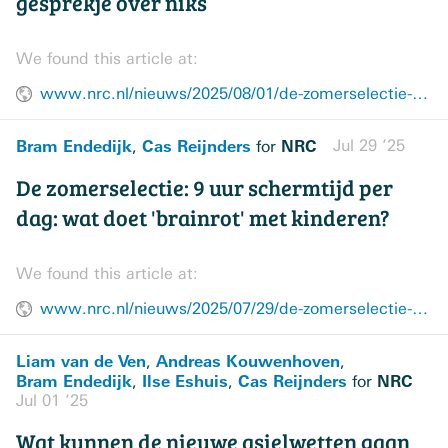
gesprekje over niks
We found this article at:
www.nrc.nl/nieuws/2025/08/01/de-zomerselectie-een-pleidooi-voor-het-gesprekje-over-niks-a4901882
Bram Endedijk
Cas Reijnders
NRC
Jul 29 ’25
,
for
De zomerselectie: 9 uur schermtijd per
dag: wat doet 'brainrot' met kinderen?
We found this article at:
www.nrc.nl/nieuws/2025/07/29/de-zomerselectie-9-uur-schermtijd-per-dag-wat-doet-brainrot-met-kinderen-a4901562
Liam van de Ven
Andreas Kouwenhoven
,
,
Bram Endedijk
Ilse Eshuis
Cas Reijnders
NRC
,
,
for
Jul 01 ’25
Wat kunnen de nieuwe asielwetten gaan