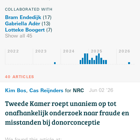
COLLABORATED WITH
Bram Endedijk
(
17
)
Gabriella Adèr
(
13
)
Lotteke Boogert
(
7
)
Show all
45
2022
2023
2024
2025
2026
40 ARTICLES
Kim Bos
Cas Reijnders
NRC
Jun 02 ’26
,
for
Tweede Kamer roept unaniem op tot
onafhankelijk onderzoek naar fraude en
misstanden bij donorconceptie
We found this article at: