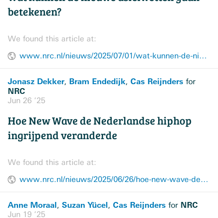
betekenen?
We found this article at:
www.nrc.nl/nieuws/2025/07/01/wat-kunnen-de-nieuwe-asielwetten-gaan-betekenen-a4898887
Jonasz Dekker
Bram Endedijk
Cas Reijnders
,
,
for
NRC
Jun 26 ’25
Hoe New Wave de Nederlandse hiphop
ingrijpend veranderde
We found this article at:
www.nrc.nl/nieuws/2025/06/26/hoe-new-wave-de-nederlandse-hiphop-ingrijpend-veranderde-a4898379
Anne Moraal
Suzan Yücel
Cas Reijnders
NRC
,
,
for
Jun 19 ’25