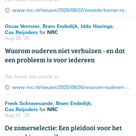
www.nrc.nl/nieuws/2026/06/02/tweede-kamer-roept-unaniem-op-tot-onafhankelijk-onderzoek-naar-fraude-en-misstanden-bij-donorconceptie-a4929200
Oscar Vermeer
Bram Endedijk
Iddo Havinga
,
,
,
Cas Reijnders
NRC
for
Aug 26 ’25
Waarom ouderen niet verhuizen - en dat
een probleem is voor iedereen
We found this article at:
www.nrc.nl/nieuws/2025/08/26/waarom-ouderen-niet-verhuizen-en-dat-een-probleem-is-voor-iedereen-a4904037
Freek Schravesande
Bram Endedijk
,
,
Cas Reijnders
NRC
for
Aug 01 ’25
De zomerselectie: Een pleidooi voor het