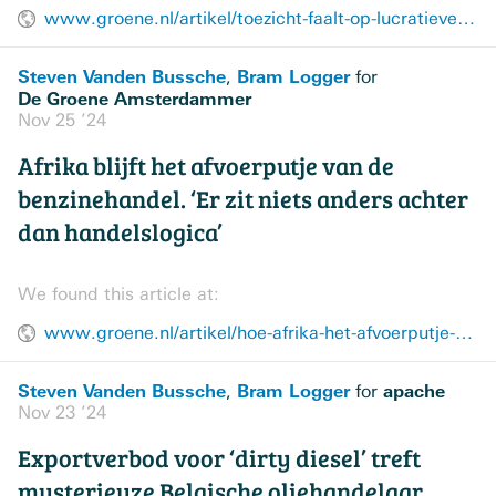
www.groene.nl/artikel/toezicht-faalt-op-lucratieve-russische-vishandel-via-nederland
Steven Vanden Bussche
Bram Logger
,
for
De Groene Amsterdammer
Nov 25 ’24
Afrika blijft het afvoerputje van de
benzinehandel. ‘Er zit niets anders achter
dan handelslogica’
We found this article at:
www.groene.nl/artikel/hoe-afrika-het-afvoerputje-van-de-benzinehandel-blijft
Steven Vanden Bussche
Bram Logger
apache
,
for
Nov 23 ’24
Exportverbod voor ‘dirty diesel’ treft
mysterieuze Belgische oliehandelaar