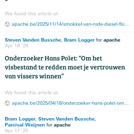
We found this article at:
apache.be/2025/11/14/smokkel-van-rode-diesel-floreert-grensstreek
Steven Vanden Bussche
Bram Logger
apache
,
for
Apr 18 ’25
Onderzoeker Hans Polet: “Om het
visbestand te redden moet je vertrouwen
van vissers winnen”
We found this article at:
apache.be/2025/04/18/onderzoeker-hans-polet-om-visbestand-te-redden-moet-je-vertrouwen-van-vissers-winnen
Bram Logger
Steven Vanden Bussche
,
,
Parcival Weijnen
apache
for
Apr 17 ’25