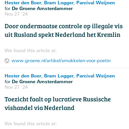
Hester den Boer
Bram Logger
Parcival Weijnen
,
,
De Groene Amsterdammer
for
Nov 27 ’24
Door ondermaatse controle op illegale vis
uit Rusland spekt Nederland het Kremlin
We found this article at:
www.groene.nl/artikel/smokkelen-voor-poetin
Hester den Boer
Bram Logger
Parcival Weijnen
,
,
De Groene Amsterdammer
for
Nov 27 ’24
Toezicht faalt op lucratieve Russische
vishandel via Nederland
We found this article at: