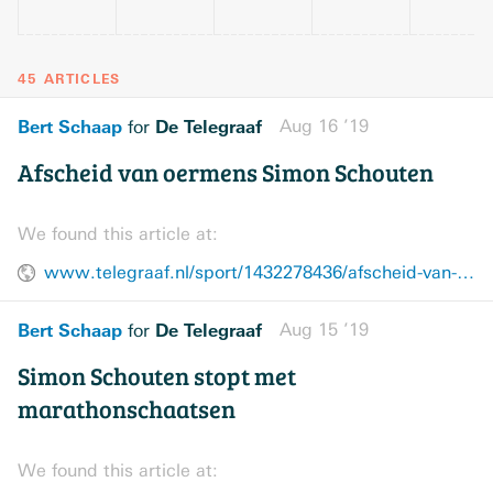
45 ARTICLES
Bert Schaap
De Telegraaf
Aug 16 ’19
for
Afscheid van oermens Simon Schouten
We found this article at:
www.telegraaf.nl/sport/1432278436/afscheid-van-oermens-simon-schouten
Bert Schaap
De Telegraaf
Aug 15 ’19
for
Simon Schouten stopt met
marathonschaatsen
We found this article at: