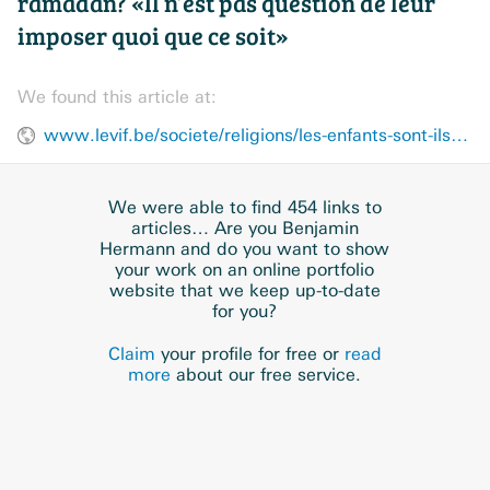
ramadan? «Il n’est pas question de leur
imposer quoi que ce soit»
We found this article at:
www.levif.be/societe/religions/les-enfants-sont-ils-nombreux-a-faire-le-ramadan-il-nest-pas-question-de-leur-imposer-quoi-que-ce-soit/
We were able to find 454 links to
articles… Are you Benjamin
Hermann and do you want to show
your work on an online portfolio
website that we keep up-to-date
for you?
Claim
your profile for free or
read
more
about our free service.