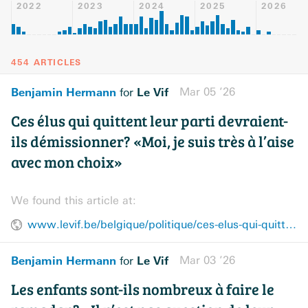
2022
2023
2024
2025
2026
454 ARTICLES
Benjamin Hermann
Le Vif
Mar 05 ’26
for
Ces élus qui quittent leur parti devraient-
ils démissionner? «Moi, je suis très à l’aise
avec mon choix»
We found this article at:
www.levif.be/belgique/politique/ces-elus-qui-quittent-leur-parti-devraient-ils-demissionner-moi-je-suis-tres-a-laise-avec-mon-choix/
Benjamin Hermann
Le Vif
Mar 03 ’26
for
Les enfants sont-ils nombreux à faire le