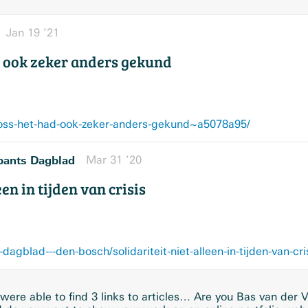
Jan 19 ’21
ad ook zeker anders gekund
-oss-het-had-ook-zeker-anders-gekund~a5078a95/
bants Dagblad
Mar 31 ’20
een in tijden van crisis
ere able to find 3 links to articles… Are you Bas van der 