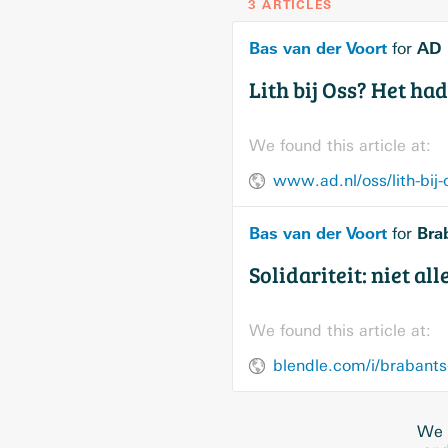
3 ARTICLES
Bas van der Voort
AD
for
Lith bij Oss? Het h
We found this article at:
www.ad.nl/oss/lith-bij
Bas van der Voort
Bra
for
Solidariteit: niet all
We found this article at:
We w