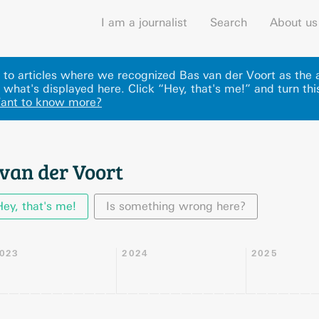
I am a journalist
Search
About us
ks to articles where we recognized Bas van der Voort as the
 what's displayed here
.
Click “Hey, that's me!” and turn thi
ant to know more?
van der Voort
Hey, that's me!
Is something wrong here?
023
2024
2025