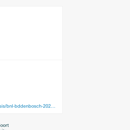
blendle.com/i/brabants-dagblad---den-bosch/solidariteit-niet-alleen-in-tijden-van-crisis/bnl-bddenbosch-20200331-11921979
Voort