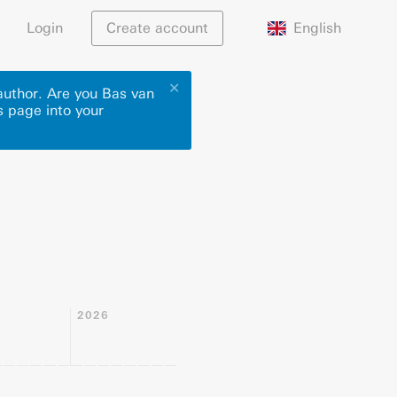
English
Login
Create account
✕
 author. Are you Bas van
s page into your
2026