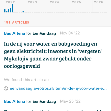
2022
2023
2024
2025
2026
151 ARTICLES
Bas Altena
EenVandaag
Nov 04 ’22
for
In de rij voor water en babyvoeding en
geen elektriciteit: inwoners in 'vergeten'
Mykolajiv gaan zwaar gebukt onder
oorlogsgeweld
We found this article at:
eenvandaag.avrotros.nl/item/in-de-rij-voor-water-en-babyvoeding-en-geen-elektriciteit-inwoners-in-vergeten-mykolajiv-gaan-zwaar-gebukt-onder-oorlogsgeweld/
Bas Altena
EenVandaag
May 25 ’22
for