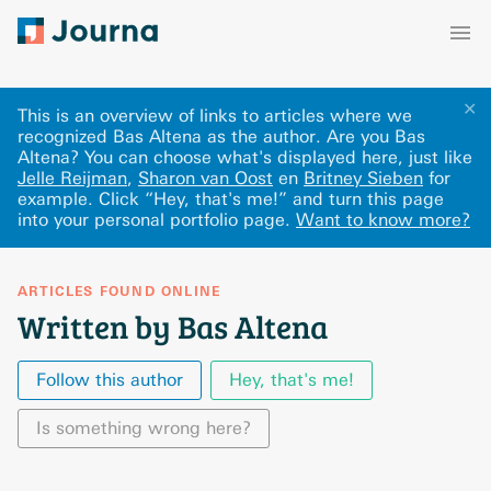
✕
This is an overview of links to articles where we
recognized Bas Altena as the author. Are you Bas
Altena? You can choose what's displayed here
, just like
Jelle Reijman
,
Sharon van Oost
en
Britney Sieben
for
example.
Click “Hey, that's me!” and turn this page
into your personal portfolio page.
Want to know more?
ARTICLES FOUND ONLINE
Written by Bas Altena
Follow this author
Hey, that's me!
Is something wrong here?