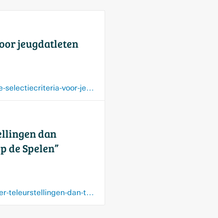
voor jeugdatleten
www.nieuwsblad.be/sport/atletiek/belgian-athletics-zet-deur-op-kier-voor-soepelere-selectiecriteria-voor-jeugdatleten/139211673.html
ellingen dan
op de Spelen”
www.nieuwsblad.be/sport/het-olympische-rapport-van-de-belgen-met-een-pak-meer-teleurstellingen-dan-topprestaties-domineerde-het-seizoen-maar-liet-zich-aftroeven-op-de-spelen/135858338.html