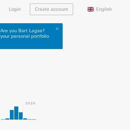
English
Login
Create account
✕
. Are you Bart Lagae?
 your personal portfolio
2026