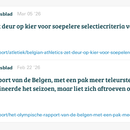
sblad
Mar 05 ’26
t deur op kier voor soepelere selectiecriteria 
sblad
Feb 22 ’26
ort van de Belgen, met een pak meer teleurst
neerde het seizoen, maar liet zich aftroeven 