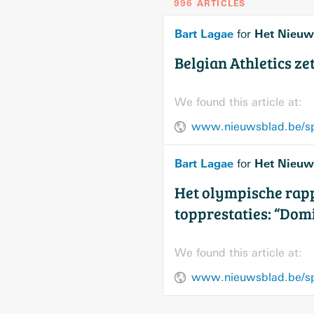
996 ARTICLES
Bart Lagae
Het Nieuw
for
Belgian Athletics ze
We found this article at:
Bart Lagae
Het Nieuw
for
Het olympische rapp
topprestaties: “Domi
We found this article at: