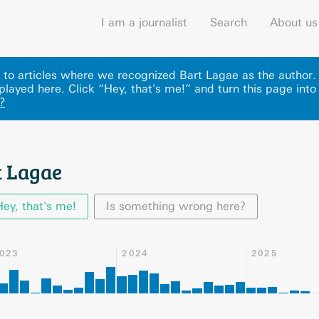
I am a journalist
Search
About us
ks to articles where we recognized Bart Lagae as the author
played here
.
Click “Hey, that's me!” and turn this page into
?
t Lagae
Hey, that's me!
Is something wrong here?
023
2024
2025