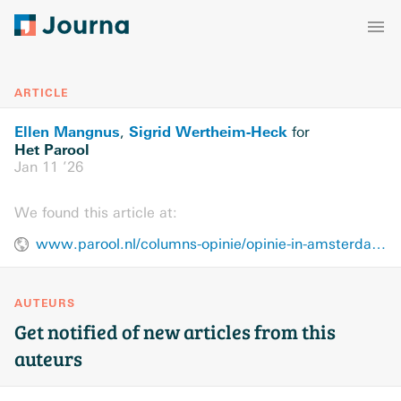
ARTICLE
Ellen Mangnus
Sigrid Wertheim-Heck
,
for
Het Parool
Jan 11 ’26
We found this article at:
www.parool.nl/columns-opinie/opinie-in-amsterdam-overleef-je-niet-met-blikjes-bonen-noten-en-liters-water~b1b58558/
AUTEURS
Get notified of new articles from this
auteurs