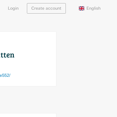
English
Login
Create account
itten
0e552/