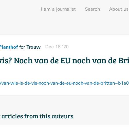
I am a journalist
Search
About us
Planthof
Trouw
Dec 18 ’20
for
vis? Noch van de EU noch van de Br
van-wie-is-de-vis-noch-van-de-eu-noch-van-de-britten~b1a
 articles from this auteurs