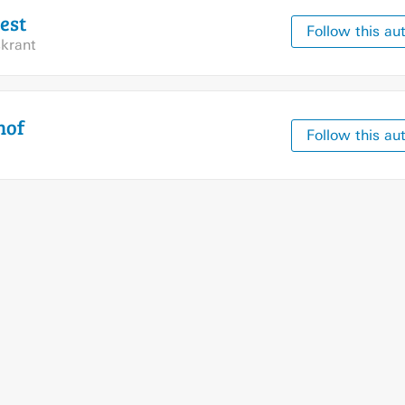
est
Follow this au
krant
hof
Follow this au