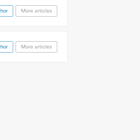
thor
More articles
thor
More articles