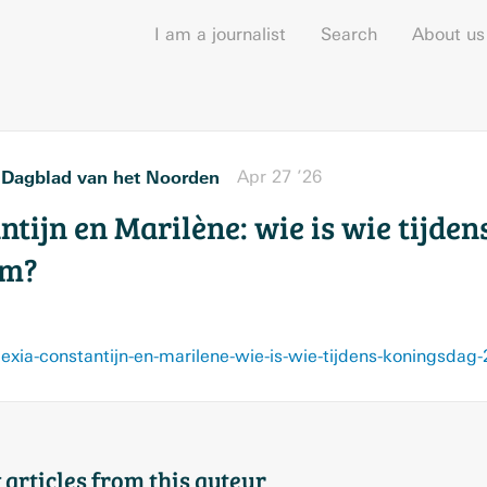
I am a journalist
Search
About us
Dagblad van het Noorden
Apr 27 ’26
r
ntijn en Marilène: wie is wie tijde
um?
 articles from this auteur