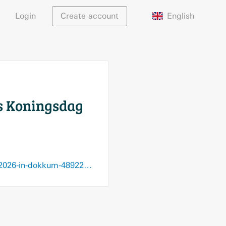
English
Login
Create account
ns Koningsdag
dvhn.nl/meer/leven/alexia-constantijn-en-marilene-wie-is-wie-tijdens-koningsdag-2026-in-dokkum-48922833.html