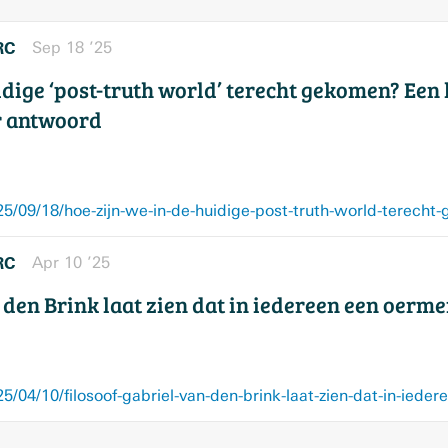
RC
Sep 18 ’25
idige ‘post-truth world’ terecht gekomen? Een 
r antwoord
RC
Apr 10 ’25
 den Brink laat zien dat in iedereen een oerme