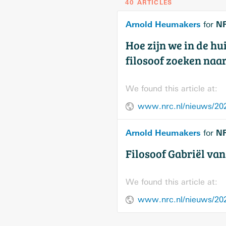
40 ARTICLES
Arnold Heumakers
N
for
Hoe zijn we in de hu
filosoof zoeken naa
We found this article at:
Arnold Heumakers
N
for
Filosoof Gabriël van
We found this article at: