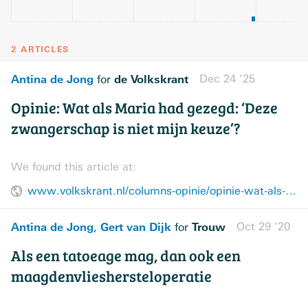
2 ARTICLES
Antina de Jong
de Volkskrant
Dec 24 ’25
for
Opinie: Wat als Maria had gezegd: ‘Deze
zwangerschap is niet mijn keuze’?
We found this article at:
www.volkskrant.nl/columns-opinie/opinie-wat-als-maria-had-gezegd-deze-zwangerschap-is-niet-mijn-keuze~bfdaa9e5/
Antina de Jong
Gert van Dijk
Trouw
Oct 29 ’20
,
for
Als een tatoeage mag, dan ook een
maagdenvlieshersteloperatie