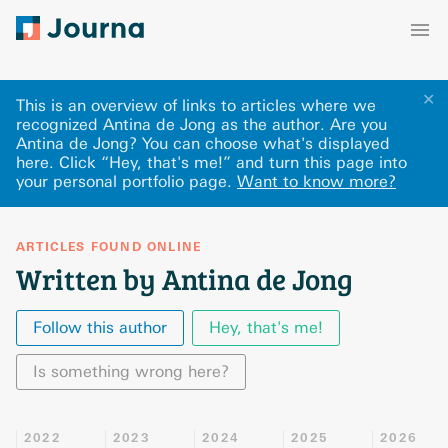
✕
This is an overview of links to articles where we
recognized Antina de Jong as the author. Are you
Antina de Jong? You can choose what's displayed
here
.
Click “Hey, that's me!” and turn this page into
your personal portfolio page.
Want to know more?
ARTICLES FOUND ONLINE
Written by Antina de Jong
Follow this author
Hey, that's me!
Is something wrong here?
2022
2023
2024
2025
2026