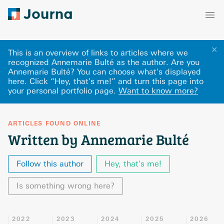
✕
This is an overview of links to articles where we
recognized Annemarie Bulté as the author. Are you
Annemarie Bulté? You can choose what's displayed
here
.
Click “Hey, that's me!” and turn this page into
your personal portfolio page.
Want to know more?
ARTICLES FOUND ONLINE
Written by Annemarie Bulté
Follow this author
Hey, that's me!
Is something wrong here?
2022
2023
2024
2025
2026