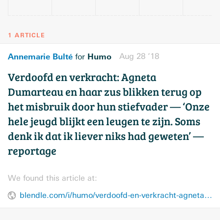
1 ARTICLE
Annemarie Bulté
Humo
Aug 28 ’18
for
Verdoofd en verkracht: Agneta
Dumarteau en haar zus blikken terug op
het misbruik door hun stiefvader — ‘Onze
hele jeugd blijkt een leugen te zijn. Soms
denk ik dat ik liever niks had geweten’ —
reportage
We found this article at:
blendle.com/i/humo/verdoofd-en-verkracht-agneta-dumarteau-en-haar-zus-blikken-terug-op-het-misbruik-door-hun-stiefvader/bnl-humo-20180828-51baa80f672