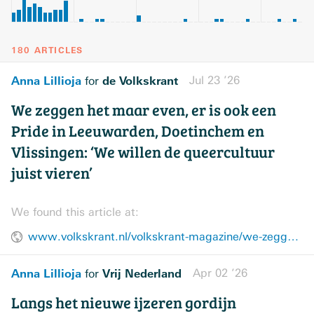
180 ARTICLES
Anna Lillioja
de Volkskrant
Jul 23 ’26
for
We zeggen het maar even, er is ook een
Pride in Leeuwarden, Doetinchem en
Vlissingen: ‘We willen de queercultuur
juist vieren’
We found this article at:
www.volkskrant.nl/volkskrant-magazine/we-zeggen-het-maar-even-er-is-ook-een-pride-in-leeuwarden-doetinchem-en-vlissingen-we-willen-de-queercultuur-juist-vieren~bd517b6a/
Anna Lillioja
Vrij Nederland
Apr 02 ’26
for
Langs het nieuwe ijzeren gordijn