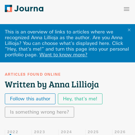
✕
This is an overview of links to articles where we
recognized Anna Lillioja as the author. Are you Anna
Lillioja? You can choose what's displayed here
.
Click
“Hey, that's me!” and turn this page into your personal
portfolio page.
Want to know more?
ARTICLES FOUND ONLINE
Written by Anna Lillioja
Follow this author
Hey, that's me!
Is something wrong here?
2022
2023
2024
2025
2026