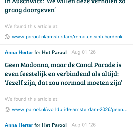
in Auschwitz: ‘We willen deze verhalen zo
graag doorgeven’
We found this article at:
www.parool.nl/amsterdam/roma-en-sinti-herdenken-de-massamoord-in-auschwitz-we-willen-deze-verhalen-zo-graag-doorgeven~bc1edf8d/
Anna Herter
Het Parool
Aug 01 ’26
for
Geen Madonna, maar de Canal Parade is
even feestelijk en verbindend als altijd:
‘Jezelf zijn, dat zou normaal moeten zijn’
We found this article at:
www.parool.nl/worldpride-amsterdam-2026/geen-madonna-maar-de-canal-parade-is-even-feestelijk-en-verbindend-als-altijd-jezelf-zijn-dat-zou-normaal-moeten-zijn~bbc24b5c/
Anna Herter
Het Parool
Aug 01 ’26
for