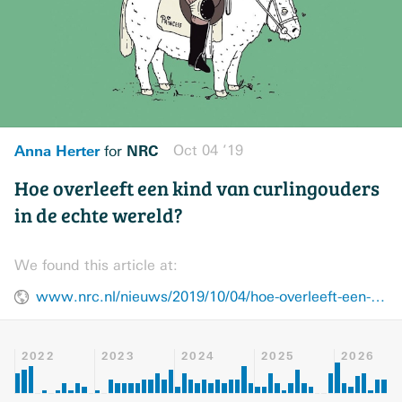
Anna Herter
NRC
Oct 04 ’19
for
Hoe overleeft een kind van curlingouders
in de echte wereld?
We found this article at:
www.nrc.nl/nieuws/2019/10/04/hoe-overleeft-een-kind-van-curlingouders-in-de-echte-wereld-a3975653
2022
2023
2024
2025
2026