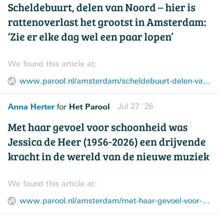
Scheldebuurt, delen van Noord – hier is
rattenoverlast het grootst in Amsterdam:
‘Zie er elke dag wel een paar lopen’
We found this article at:
www.parool.nl/amsterdam/scheldebuurt-delen-van-noord-hier-is-rattenoverlast-het-grootst-in-amsterdam-zie-er-elke-dag-wel-een-paar-lopen~bff4e6aa/
Anna Herter
Het Parool
Jul 27 ’26
for
Met haar gevoel voor schoonheid was
Jessica de Heer (1956-2026) een drijvende
kracht in de wereld van de nieuwe muziek
We found this article at:
www.parool.nl/amsterdam/met-haar-gevoel-voor-schoonheid-was-jessica-de-heer-1956-2026-een-drijvende-kracht-in-de-wereld-van-de-nieuwe-muziek~bae5df4e/