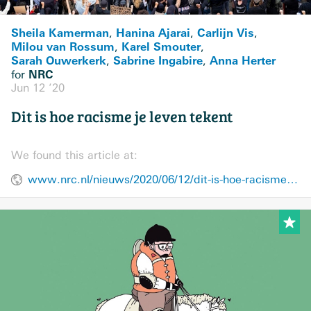
Sheila Kamerman
Hanina Ajarai
Carlijn Vis
,
,
,
Milou van Rossum
Karel Smouter
,
,
Sarah Ouwerkerk
Sabrine Ingabire
Anna Herter
,
,
NRC
for
Jun 12 ’20
Dit is hoe racisme je leven tekent
We found this article at:
www.nrc.nl/nieuws/2020/06/12/dit-is-hoe-racisme-je-leven-tekent-a4002677