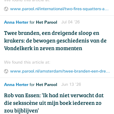
www.parool.nl/international/two-fires-squatters-and-the-threat-of-demolition-this-is-the-history-of-the-vondelkerk-in-7-moments~bfaa8166/
Anna Herter
Het Parool
Jul 04 ’26
for
Twee branden, een dreigende sloop en
krakers: de bewogen geschiedenis van de
Vondelkerk in zeven momenten
We found this article at:
www.parool.nl/amsterdam/twee-branden-een-dreigende-sloop-en-krakers-de-bewogen-geschiedenis-van-de-vondelkerk-in-zeven-momenten~bd920c9e/
Anna Herter
Het Parool
Jun 13 ’26
for
Rob van Essen: ‘Ik had niet verwacht dat
die seksscène uit mijn boek iedereen zo
zou bijblijven’