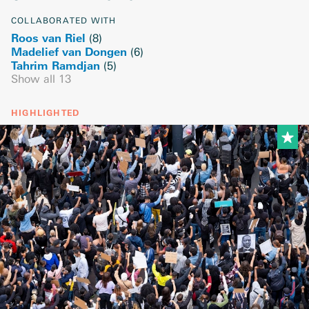
COLLABORATED WITH
Roos van Riel
(
8
)
Madelief van Dongen
(
6
)
Tahrim Ramdjan
(
5
)
Show all
13
HIGHLIGHTED