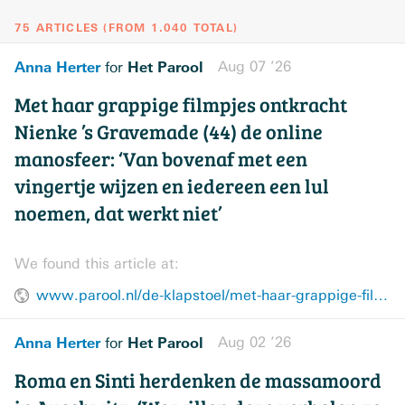
75 ARTICLES
(
FROM
1.040
TOTAL
)
Anna Herter
Het Parool
Aug 07 ’26
for
Met haar grappige filmpjes ontkracht
Nienke ’s Gravemade (44) de online
manosfeer: ‘Van bovenaf met een
vingertje wijzen en iedereen een lul
noemen, dat werkt niet’
We found this article at:
www.parool.nl/de-klapstoel/met-haar-grappige-filmpjes-ontkracht-nienke-s-gravemade-44-de-online-manosfeer-van-bovenaf-met-een-vingertje-wijzen-en-iedereen-een-lul-noemen-dat-werkt-niet~b4285fb5/
Anna Herter
Het Parool
Aug 02 ’26
for
Roma en Sinti herdenken de massamoord