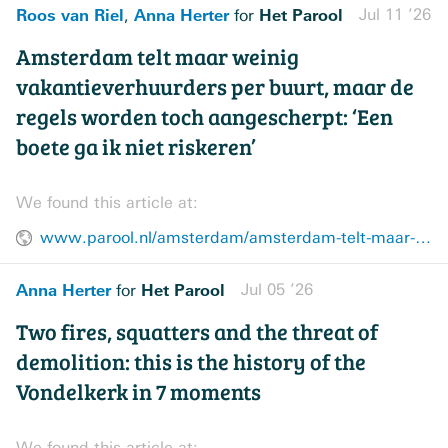
Roos van Riel
Anna Herter
Het Parool
Jul 11 ’26
,
for
Amsterdam telt maar weinig
vakantieverhuurders per buurt, maar de
regels worden toch aangescherpt: ‘Een
boete ga ik niet riskeren’
We found this article at:
www.parool.nl/amsterdam/amsterdam-telt-maar-weinig-vakantieverhuurders-per-buurt-maar-de-regels-worden-toch-aangescherpt-een-boete-ga-ik-niet-riskeren~b4214eec0/
Anna Herter
Het Parool
Jul 05 ’26
for
Two fires, squatters and the threat of
demolition: this is the history of the
Vondelkerk in 7 moments
We found this article at: