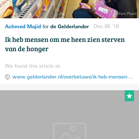
Achmed Majid
de Gelderlander
Dec 06 ’18
for
Ik heb mensen om me heen zien sterven
van de honger
We found this article at:
www.gelderlander.nl/overbetuwe/ik-heb-mensen-om-me-heen-zien-sterven-van-de-honger~af8ad361/