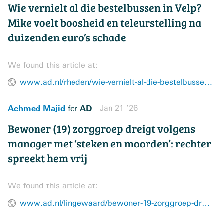
Wie vernielt al die bestelbussen in Velp?
Mike voelt boosheid en teleurstelling na
duizenden euro’s schade
We found this article at:
www.ad.nl/rheden/wie-vernielt-al-die-bestelbussen-in-velp-mike-voelt-boosheid-en-teleurstelling-na-duizenden-euros-schade~aee55573/
Achmed Majid
AD
Jan 21 ’26
for
Bewoner (19) zorggroep dreigt volgens
manager met ‘steken en moorden’: rechter
spreekt hem vrij
We found this article at:
www.ad.nl/lingewaard/bewoner-19-zorggroep-dreigt-volgens-manager-met-steken-en-moorden-rechter-spreekt-hem-vrij~af6dec81/