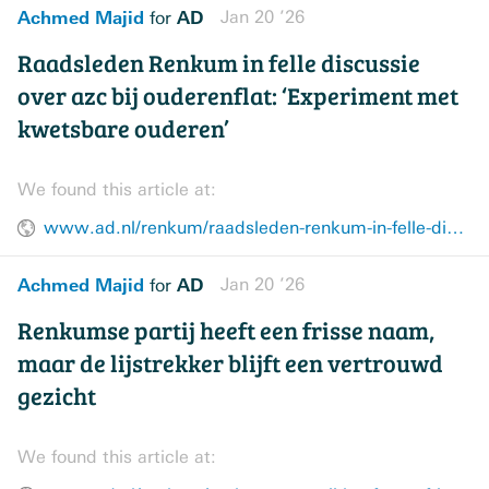
Achmed Majid
AD
Jan 20 ’26
for
Raadsleden Renkum in felle discussie
over azc bij ouderenflat: ‘Experiment met
kwetsbare ouderen’
We found this article at:
www.ad.nl/renkum/raadsleden-renkum-in-felle-discussie-over-azc-bij-ouderenflat-experiment-met-kwetsbare-ouderen~ad267496/
Achmed Majid
AD
Jan 20 ’26
for
Renkumse partij heeft een frisse naam,
maar de lijstrekker blijft een vertrouwd
gezicht
We found this article at: