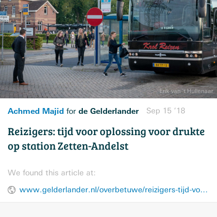
Achmed Majid
de Gelderlander
Sep 15 ’18
for
Reizigers: tijd voor oplossing voor drukte
op station Zetten-Andelst
We found this article at:
www.gelderlander.nl/overbetuwe/reizigers-tijd-voor-oplossing-voor-drukte-op-station-zetten-andelst~a688d0c7/