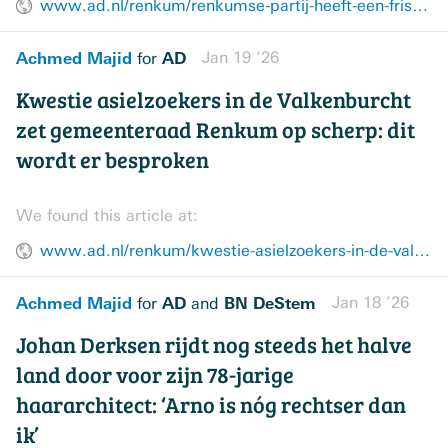
www.ad.nl/renkum/renkumse-partij-heeft-een-frisse-naam-maar-de-lijstrekker-blijft-een-vertrouwd-gezicht~aec01298/
Achmed Majid
AD
Jan 19 ’26
for
Kwestie asielzoekers in de Valkenburcht
zet gemeenteraad Renkum op scherp: dit
wordt er besproken
We found this article at:
www.ad.nl/renkum/kwestie-asielzoekers-in-de-valkenburcht-zet-gemeenteraad-renkum-op-scherp-dit-wordt-er-besproken~a8e283d0/
Achmed Majid
AD
BN DeStem
Jan 18 ’26
for
and
Johan Derksen rijdt nog steeds het halve
land door voor zijn 78-jarige
haararchitect: ‘Arno is nóg rechtser dan
ik’