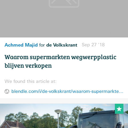
Achmed Majid
de Volkskrant
Sep 27 ’18
for
Waarom supermarkten wegwerpplastic
blijven verkopen
We found this article at:
blendle.com/i/de-volkskrant/waarom-supermarkten-wegwerpplastic-blijven-verkopen/bnl-vkn-20180927-10102180