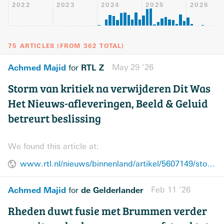
2022
2023
2024
2025
2026
75 ARTICLES
(
FROM
362
TOTAL
)
Achmed Majid
RTL Z
May 29 ’26
for
Storm van kritiek na verwijderen Dit Was
Het Nieuws-afleveringen, Beeld & Geluid
betreurt beslissing
We found this article at:
www.rtl.nl/nieuws/binnenland/artikel/5607149/storm-van-kritiek-na-verwijderen-dit-was-het-nieuws-afleveringen
Achmed Majid
de Gelderlander
Feb 11 ’26
for
Rheden duwt fusie met Brummen verder