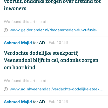
vooruit, ondanks zorgen over afstand tot
inwoners
We found this article at:
www.gelderlander.nl/rheden/rheden-duwt-fusie-met-brummen-verder-vooruit-ondanks-zorgen-over-afstand-tot-inwoners~a22da711/
Achmed Majid
AD
Feb 10 ’26
for
Verdachte dodelijke steekpartij
Veenendaal blijft in cel, ondanks zorgen
om haar kind
We found this article at:
www.ad.nl/veenendaal/verdachte-dodelijke-steekpartij-veenendaal-blijft-in-cel-ondanks-zorgen-om-haar-kind~afb1860a/
Achmed Majid
AD
Feb 10 ’26
for