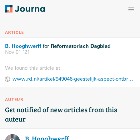
ARTICLE
B. Hooghwerff
Reformatorisch Dagblad
for
Nov 01 ’21
We found this article at:
www.rd.nl/artikel/949046-geestelijk-aspect-ontbreekt-in-biografie-stadhouder-friso
AUTEUR
Get notified of new articles from this
auteur
B.
Hooghwerff