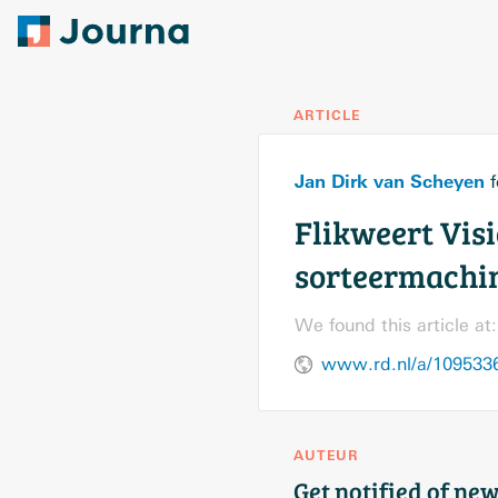
ARTICLE
Jan Dirk van Scheyen
f
Flikweert Vis
sorteermachi
We found this article at:
www.rd.nl/a/1095336-
AUTEUR
Get notified of new