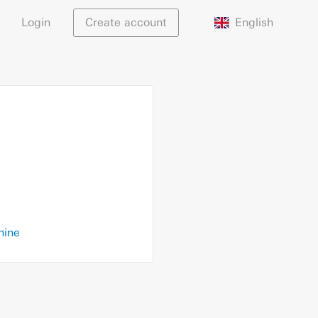
English
Login
Create account
hine