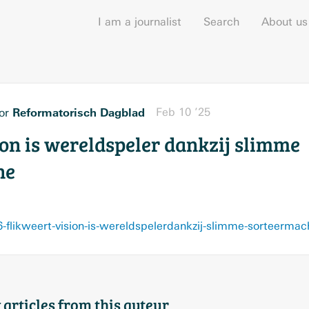
I am a journalist
Search
About us
Reformatorisch Dagblad
Feb 10 ’25
or
ion is wereldspeler dankzij slimme
ne
flikweert-vision-is-wereldspelerdankzij-slimme-sorteermac
 articles from this auteur