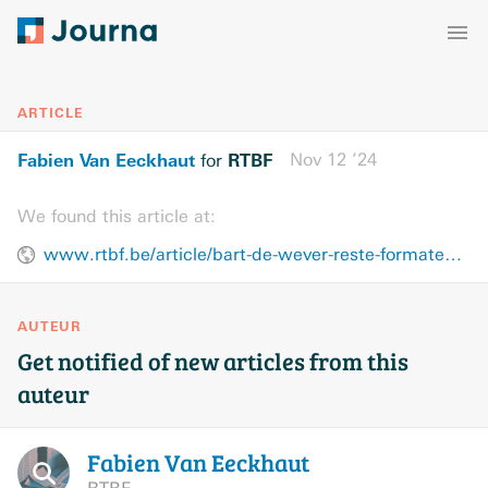
ARTICLE
Fabien Van Eeckhaut
RTBF
Nov 12 ’24
for
We found this article at:
www.rtbf.be/article/bart-de-wever-reste-formateur-deux-semaines-de-plus-pour-se-chercher-une-coalition-11462212
AUTEUR
Get notified of new articles from this
auteur
Fabien Van
Eeckhaut