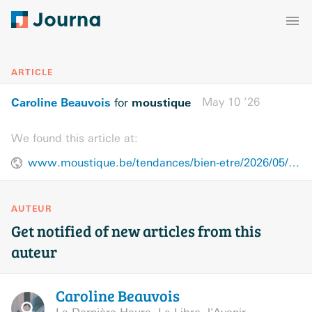
ARTICLE
Caroline Beauvois
moustique
May 10 ’26
for
We found this article at:
www.moustique.be/tendances/bien-etre/2026/05/10/le-bazar-envahit-votre-maison-cette-specialiste-explique-comment-leviter-7RFWIDI64JELJDCI7W4ANHBUIY/
AUTEUR
Get notified of new articles from this
auteur
Caroline
Beauvois