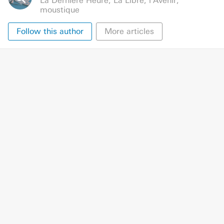
La Dernière Heure
,
La Libre
,
l'Avenir
,
moustique
Follow this author
More articles