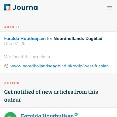
ARTICLE
Faralda Houthuijsen
Noordhollands Dagblad
for
Dec 07 ’25
We found this article at:
www.noordhollandsdagblad.nl/regio/west-friesland/geef-pakketbezorgers-een-eindejaarsbedrag-roept-een-lezer-op/109689682.html
AUTEUR
Get notified of new articles from this
auteur
Faralda
Houthuijsen