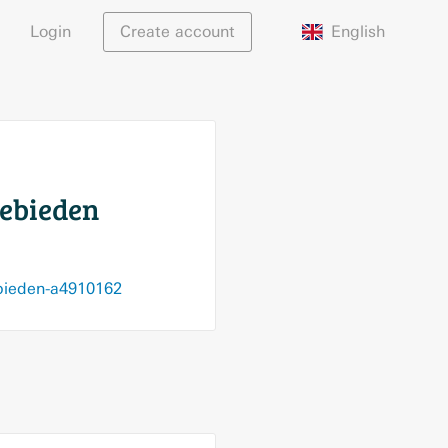
English
Login
Create account
gebieden
ebieden-a4910162