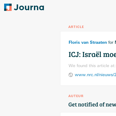
ARTICLE
Floris van Straaten
for
ICJ: Israël mo
We found this article at:
www.nrc.nl/nieuws/20
AUTEUR
Get notified of new