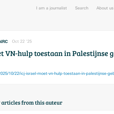
I am a journalist
Search
About us
NRC
Oct 22 ’25
et VN-hulp toestaan in Palestijnse 
25/10/22/icj-israel-moet-vn-hulp-toestaan-in-palestijnse-g
 articles from this auteur