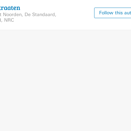
traaten
Follow this au
t Noorden
,
De Standaard
,
d
,
NRC