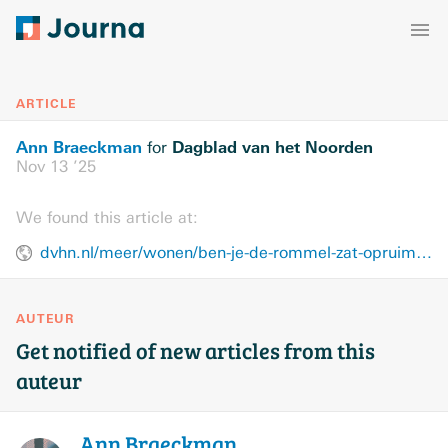
ARTICLE
Ann Braeckman
Dagblad van het Noorden
for
Nov 13 ’25
We found this article at:
dvhn.nl/meer/wonen/ben-je-de-rommel-zat-opruimcoach-sharon-deelt-do-s-en-don-ts-om-je-huis-op-orde-te-krijgen-47679400.html
AUTEUR
Get notified of new articles from this
auteur
Ann
Braeckman