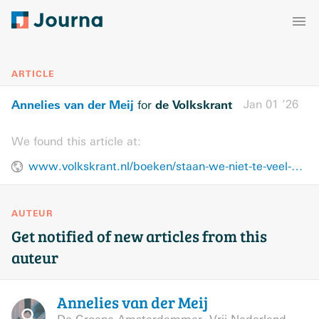
ARTICLE
Annelies van der Meij
de Volkskrant
Jan 01 ’26
for
We found this article at:
www.volkskrant.nl/boeken/staan-we-niet-te-veel-stil-bij-ons-gevoel-laat-je-keuzes-er-eens-wat-minder-van-afhangen~b9ecbefa/
AUTEUR
Get notified of new articles from this
auteur
Annelies van der
Meij