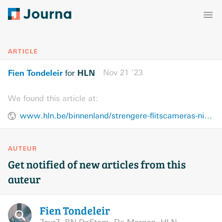
ARTICLE
Fien Tondeleir
HLN
Nov 21 ’23
for
We found this article at:
www.hln.be/binnenland/strengere-flitscameras-niet-enkel-goed-voor-staatskas-als-iedereen-zich-aan-snelheidslimiet-houdt-vallen-er-140-minder-verkeersdoden-per-jaar~a679ecd1/
AUTEUR
Get notified of new articles from this
auteur
Fien
Tondeleir