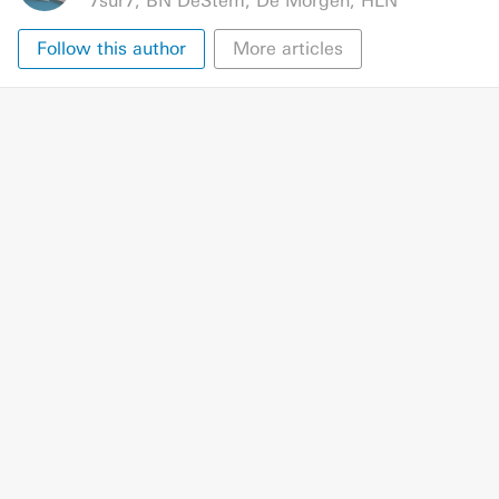
7sur7
,
BN DeStem
,
De Morgen
,
HLN
Follow this author
More articles