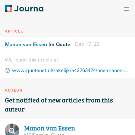
ARTICLE
Manon van Essen
Quote
Dec 17 ’22
for
We found this article at:
www.quotenet.nl/zakelijk/a42263424/hoe-manon-van-essen-tot-een-gepoederde-samenwerking-met-arie-boomsma-kwam/
AUTEUR
Get notified of new articles from this
auteur
Manon van
Essen