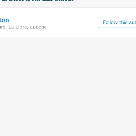
ton
Follow this au
ure
,
La Libre
,
apache