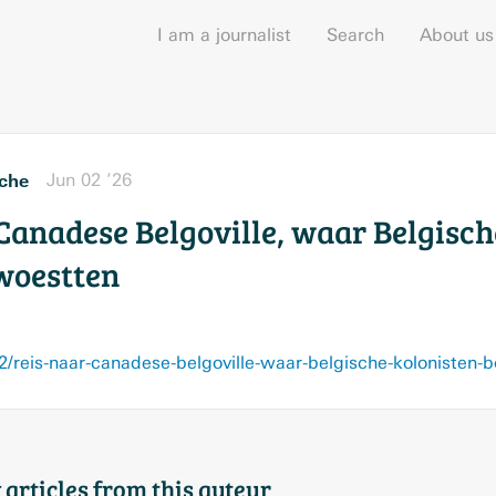
I am a journalist
Search
About us
che
Jun 02 ’26
 Canadese Belgoville, waar Belgisch
woestten
/reis-naar-canadese-belgoville-waar-belgische-kolonisten-
 articles from this auteur