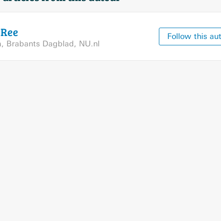
e
Ree
Follow this au
m
,
Brabants Dagblad
,
NU.nl