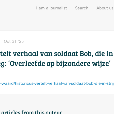
I am a journalist
Search
About us
Oct 31 ’25
telt verhaal van soldaat Bob, die in
: ‘Overleefde op bijzondere wijze’
 articles from this auteur