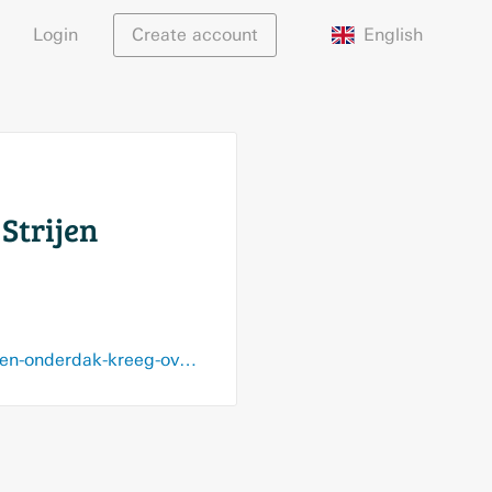
English
Login
Create account
 Strijen
www.ad.nl/hoeksche-waard/historicus-vertelt-verhaal-van-soldaat-bob-die-in-strijen-onderdak-kreeg-overleefde-op-bijzondere-wijze~aacb165b/