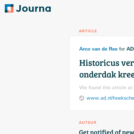
ARTICLE
Arco van de Ree
AD
for
Historicus ver
onderdak kreeg
We found this article at:
AUTEUR
Get notified of new