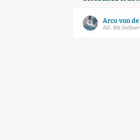
Arco van d
AD
,
BN DeSte