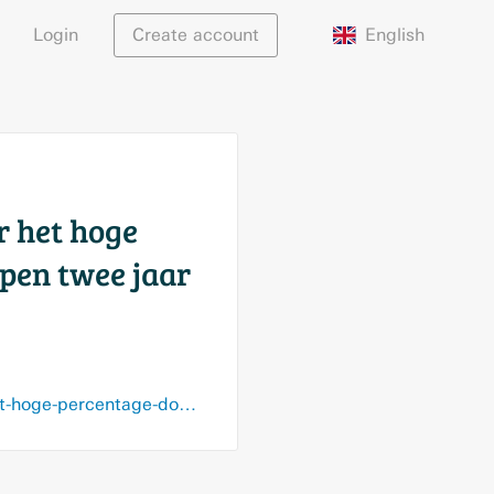
English
Login
Create account
r het hoge
open twee jaar
www.nrc.nl/nieuws/2026/06/08/jason-bhugwandass-slaat-opnieuw-alarm-over-het-hoge-percentage-doden-in-de-jeugdzorg-er-is-de-afgelopen-twee-jaar-niets-gedaan-a4929555