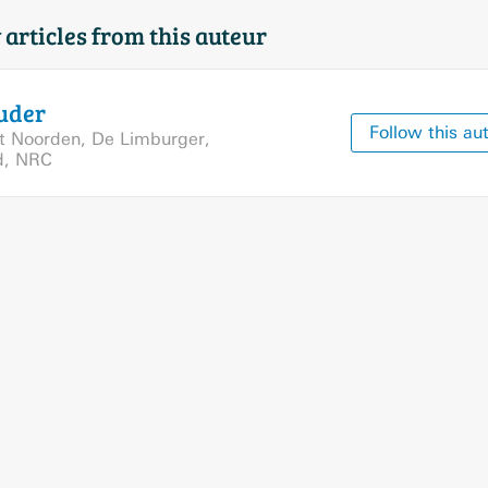
 articles from this auteur
uder
Follow this au
t Noorden
,
De Limburger
,
d
,
NRC