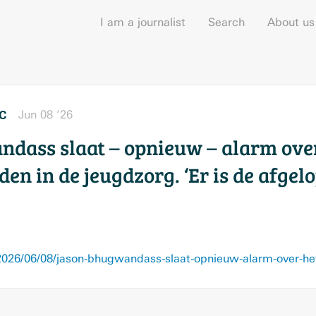
I am a journalist
Search
About us
C
Jun 08 ’26
dass slaat – opnieuw – alarm ove
en in de jeugdzorg. ‘Er is de afgel