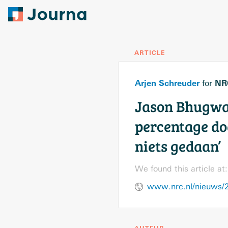
ARTICLE
Arjen Schreuder
NR
for
Jason Bhugwan
percentage dod
niets gedaan’
We found this article at: