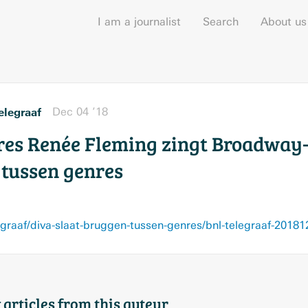
I am a journalist
Search
About us
elegraaf
Dec 04 ’18
es Renée Fleming zingt Broadway-
 tussen genres
egraaf/diva-slaat-bruggen-tussen-genres/bnl-telegraaf-20
 articles from this auteur