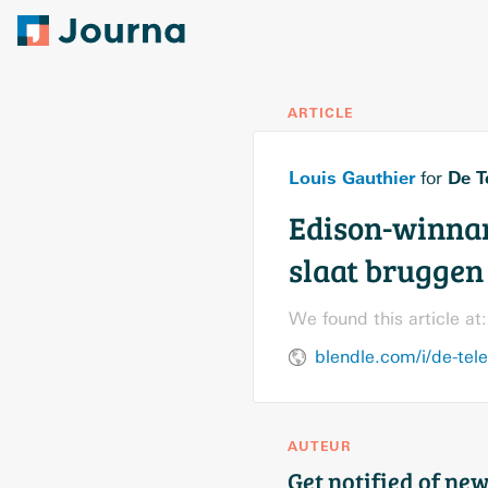
ARTICLE
Louis Gauthier
De T
for
Edison-winnar
slaat bruggen
We found this article at:
blendle.com/i/de-tel
AUTEUR
Get notified of new