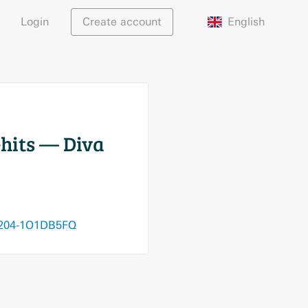
English
Login
Create account
hits — Diva
181204-1O1DB5FQ