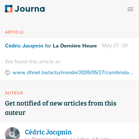
ARTICLE
Cédric Jacqmin
La Dernière Heure
May 27 ’26
for
We found this article at:
www.dhnet.be/actu/monde/2026/05/27/cambriolage-du-siecle-au-louvre-et-si-les-bijoux-de-la-couronne-etaient-retrouves-en-belgique-une-nouvelle-piste-revelee-dans-un-livre-MQJU7DSOU5DTDEDVJMQ23FKK2Q/
AUTEUR
Get notified of new articles from this
auteur
Cédric
Jacqmin